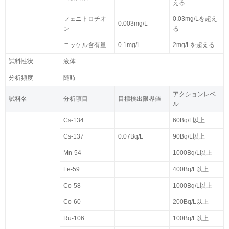
える
フェニトロチオ
0.03mg/Lを超え
0.003mg/L
ン
る
ニッケル含有量
0.1mg/L
2mg/Lを超える
試料性状
液体
分析頻度
随時
アクションレベ
試料名
分析項目
目標検出限界値
ル
Cs-134
60Bq/L以上
Cs-137
0.07Bq/L
90Bq/L以上
Mn-54
1000Bq/L以上
Fe-59
400Bq/L以上
Co-58
1000Bq/L以上
Co-60
200Bq/L以上
Ru-106
100Bq/L以上