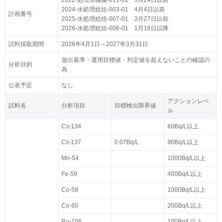
2022-処理水機械-011-01 3月24日以前
2024-水処理総括-003-01 4月4日以前
計画番号
2025-水処理総括-007-01 3月27日以前
2026-水処理総括-006-01 1月16日以降
試料採取期間
2026年4月1日～2027年3月31日
放出基準・運用目標値・判定値を超えないことの確認の
分析目的
為
公表予定
なし
アクションレベ
試料名
分析項目
目標検出限界値
ル
Cs-134
60Bq/L以上
Cs-137
0.07Bq/L
90Bq/L以上
Mn-54
1000Bq/L以上
Fe-59
400Bq/L以上
Co-58
1000Bq/L以上
Co-60
200Bq/L以上
Ru-106
100Bq/L以上