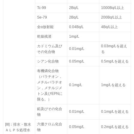
Tc-99
2Bq/L
1000Bq/L以上
Se-79
2Bq/L
200Bq/L以上
全α放射能
0.04Bq/L
4Bq/L以上
乾燥残渣
1mg/L
カドミウム及び
0.03mg/Lを超え
0.01mg/L
その化合物
る
シアン化合物
0.05mg/L
0.5mg/Lを超える
有機燐化合物
（パラチオン，
メチルパラチオ
0.1mg/L
1mg/Lを超える
ン，メチルジメ
トン及びEPNに
限る。）
鉛及びその化合
0.01mg/L
0.1mg/Lを超える
物
六価クロム化合
[III]：排水・散水
0.05mg/L
0.2mg/Lを超える
物
ＡＬＰＳ処理水