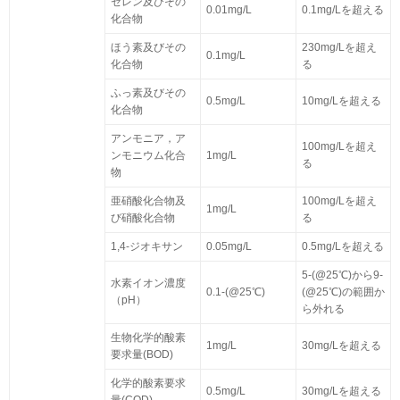
セレン及びその
0.01mg/L
0.1mg/Lを超える
化合物
ほう素及びその
230mg/Lを超え
0.1mg/L
化合物
る
ふっ素及びその
0.5mg/L
10mg/Lを超える
化合物
アンモニア，ア
100mg/Lを超え
ンモニウム化合
1mg/L
る
物
亜硝酸化合物及
100mg/Lを超え
1mg/L
び硝酸化合物
る
1,4-ジオキサン
0.05mg/L
0.5mg/Lを超える
5-(@25℃)から9-
水素イオン濃度
0.1-(@25℃)
(@25℃)の範囲か
（pH）
ら外れる
生物化学的酸素
1mg/L
30mg/Lを超える
要求量(BOD)
化学的酸素要求
0.5mg/L
30mg/Lを超える