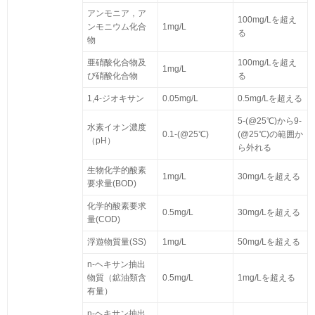
アンモニア，ア
100mg/Lを超え
ンモニウム化合
1mg/L
る
物
亜硝酸化合物及
100mg/Lを超え
1mg/L
び硝酸化合物
る
1,4-ジオキサン
0.05mg/L
0.5mg/Lを超える
5-(@25℃)から9-
水素イオン濃度
0.1-(@25℃)
(@25℃)の範囲か
（pH）
ら外れる
生物化学的酸素
1mg/L
30mg/Lを超える
要求量(BOD)
化学的酸素要求
0.5mg/L
30mg/Lを超える
量(COD)
浮遊物質量(SS)
1mg/L
50mg/Lを超える
n-ヘキサン抽出
物質（鉱油類含
0.5mg/L
1mg/Lを超える
有量）
n-ヘキサン抽出