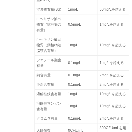
量(COD)
浮遊物質量(SS)
1mg/L
50mg/Lを超える
n-ヘキサン抽出
物質（鉱油類含
0.5mg/L
1mg/Lを超える
有量）
n-ヘキサン抽出
物質（動植物油
1mg/L
10mg/Lを超える
脂類含有量）
フエノール類含
0.1mg/L
1mg/Lを超える
有量
銅含有量
0.1mg/L
2mg/Lを超える
亜鉛含有量
0.1mg/L
2mg/Lを超える
溶解性鉄含有量
1mg/L
10mg/Lを超える
溶解性マンガン
1mg/L
10mg/Lを超える
含有量
クロム含有量
0.1mg/L
2mg/Lを超える
800CFU/mLを超
大腸菌数
0CFU/mL