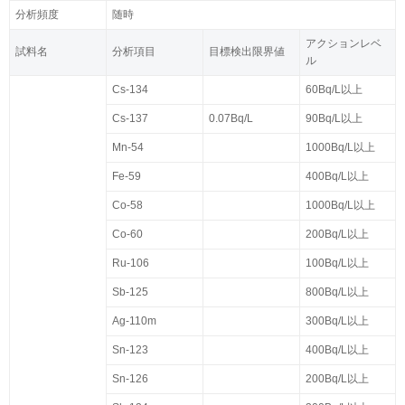
分析頻度
随時
アクションレベ
試料名
分析項目
目標検出限界値
ル
Cs-134
60Bq/L以上
Cs-137
0.07Bq/L
90Bq/L以上
Mn-54
1000Bq/L以上
Fe-59
400Bq/L以上
Co-58
1000Bq/L以上
Co-60
200Bq/L以上
Ru-106
100Bq/L以上
Sb-125
800Bq/L以上
Ag-110m
300Bq/L以上
Sn-123
400Bq/L以上
Sn-126
200Bq/L以上