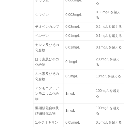
チウラム
0.006mg/L
る
0.03mg/Lを超え
シマジン
0.003mg/L
る
チオベンカルブ
0.02mg/L
0.2mg/Lを超える
ベンゼン
0.01mg/L
0.1mg/Lを超える
セレン及びその
0.01mg/L
0.1mg/Lを超える
化合物
ほう素及びその
230mg/Lを超え
0.1mg/L
化合物
る
ふっ素及びその
0.5mg/L
10mg/Lを超える
化合物
アンモニア，ア
100mg/Lを超え
ンモニウム化合
1mg/L
る
物
亜硝酸化合物及
100mg/Lを超え
1mg/L
び硝酸化合物
る
1,4-ジオキサン
0.05mg/L
0.5mg/Lを超える