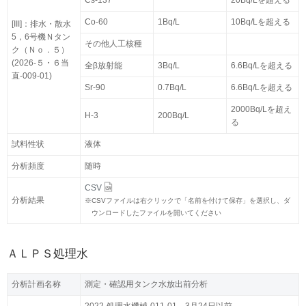
Cs-137
20Bq/Lを超える
Co-60
1Bq/L
10Bq/Lを超える
[III]：排水・散水
5，6号機Ｎタン
その他人工核種
ク（Ｎｏ．５）
(2026-５・６当
全β放射能
3Bq/L
6.6Bq/Lを超える
直-009-01)
Sr-90
0.7Bq/L
6.6Bq/Lを超える
2000Bq/Lを超え
H-3
200Bq/L
る
試料性状
液体
分析頻度
随時
CSV
分析結果
※
CSVファイルは右クリックで「名前を付けて保存」を選択し、ダ
ウンロードしたファイルを開いてください
ＡＬＰＳ処理水
分析計画名称
測定・確認用タンク水放出前分析