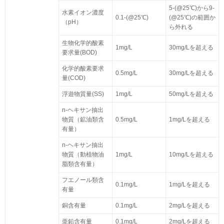
5-(@25℃)から9-
水素イオン濃度
0.1-(@25℃)
(@25℃)の範囲か
（pH）
ら外れる
生物化学的酸素
1mg/L
30mg/Lを超える
要求量(BOD)
化学的酸素要求
0.5mg/L
30mg/Lを超える
量(COD)
浮遊物質量(SS)
1mg/L
50mg/Lを超える
n-ヘキサン抽出
物質（鉱油類含
0.5mg/L
1mg/Lを超える
有量）
n-ヘキサン抽出
物質（動植物油
1mg/L
10mg/Lを超える
脂類含有量）
フエノール類含
0.1mg/L
1mg/Lを超える
有量
銅含有量
0.1mg/L
2mg/Lを超える
亜鉛含有量
0.1mg/L
2mg/Lを超える