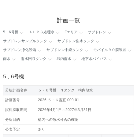
計画一覧
5，6号機
ＡＬＰＳ処理水
Fエリア
サブドレン
サブドレンサンプルタンク
サブドレン集水タンク
サブドレン浄化設備
サブドレン中継タンク
モバイルＲＯ膜装置
雨水
雨水回収タンク
堰内雨水
地下水バイパス
5，6号機
分析計画名称
５・６号機 Ｎタンク 構内散水
計画番号
2026-５・６当直-009-01
試料採取期間
2026年4月1日～2027年3月31日
分析目的
構内への散水可否の確認
公表予定
あり