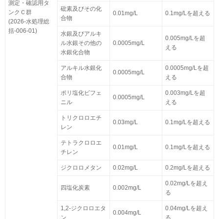
測定・確認用タ
砒素及びその化
ンクＣ群
0.01mg/L
0.1mg/Lを超える
合物
(2026-水処理総
括-006-01)
水銀及びアルキ
0.005mg/Lを超
ル水銀その他の
0.0005mg/L
える
水銀化合物
アルキル水銀化
0.0005mg/Lを超
0.0005mg/L
合物
える
ポリ塩化ビフェ
0.003mg/Lを超
0.0005mg/L
ニル
える
トリクロロエチ
0.03mg/L
0.1mg/Lを超える
レン
テトラクロロエ
0.01mg/L
0.1mg/Lを超える
チレン
ジクロロメタン
0.02mg/L
0.2mg/Lを超える
0.02mg/Lを超え
四塩化炭素
0.002mg/L
る
1,2-ジクロロエタ
0.04mg/Lを超え
0.004mg/L
ン
る