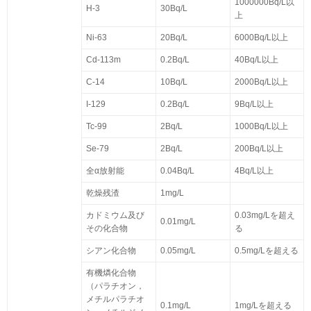
1000000Bq/L以
H-3
30Bq/L
上
Ni-63
20Bq/L
6000Bq/L以上
Cd-113m
0.2Bq/L
40Bq/L以上
C-14
10Bq/L
2000Bq/L以上
I-129
0.2Bq/L
9Bq/L以上
Tc-99
2Bq/L
1000Bq/L以上
Se-79
2Bq/L
200Bq/L以上
全α放射能
0.04Bq/L
4Bq/L以上
乾燥残渣
1mg/L
カドミウム及び
0.03mg/Lを超え
0.01mg/L
その化合物
る
シアン化合物
0.05mg/L
0.5mg/Lを超える
有機燐化合物
（パラチオン，
メチルパラチオ
0.1mg/L
1mg/Lを超える