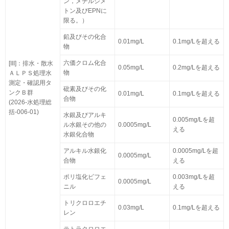
ン，メチルジメ
トン及びEPNに
限る。）
鉛及びその化合
0.01mg/L
0.1mg/Lを超える
物
六価クロム化合
[III]：排水・散水
0.05mg/L
0.2mg/Lを超える
物
ＡＬＰＳ処理水
測定・確認用タ
砒素及びその化
ンクＢ群
0.01mg/L
0.1mg/Lを超える
合物
(2026-水処理総
括-006-01)
水銀及びアルキ
0.005mg/Lを超
ル水銀その他の
0.0005mg/L
える
水銀化合物
アルキル水銀化
0.0005mg/Lを超
0.0005mg/L
合物
える
ポリ塩化ビフェ
0.003mg/Lを超
0.0005mg/L
ニル
える
トリクロロエチ
0.03mg/L
0.1mg/Lを超える
レン