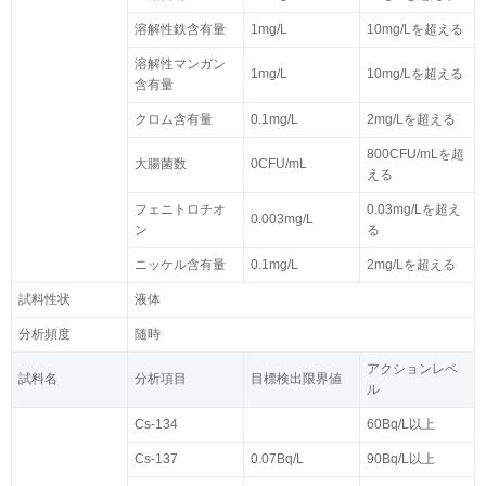
溶解性鉄含有量
1mg/L
10mg/Lを超える
溶解性マンガン
1mg/L
10mg/Lを超える
含有量
クロム含有量
0.1mg/L
2mg/Lを超える
800CFU/mLを超
大腸菌数
0CFU/mL
える
フェニトロチオ
0.03mg/Lを超え
0.003mg/L
ン
る
ニッケル含有量
0.1mg/L
2mg/Lを超える
試料性状
液体
分析頻度
随時
アクションレベ
試料名
分析項目
目標検出限界値
ル
Cs-134
60Bq/L以上
Cs-137
0.07Bq/L
90Bq/L以上