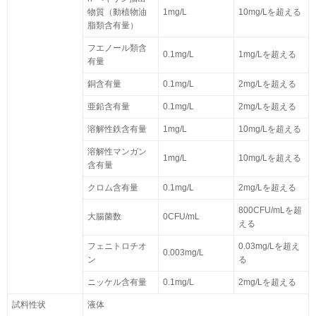
物質（動植物油
1mg/L
10mg/Lを超える
脂類含有量）
フエノール類含
0.1mg/L
1mg/Lを超える
有量
銅含有量
0.1mg/L
2mg/Lを超える
亜鉛含有量
0.1mg/L
2mg/Lを超える
溶解性鉄含有量
1mg/L
10mg/Lを超える
溶解性マンガン
1mg/L
10mg/Lを超える
含有量
クロム含有量
0.1mg/L
2mg/Lを超える
800CFU/mLを超
大腸菌数
0CFU/mL
える
フェニトロチオ
0.03mg/Lを超え
0.003mg/L
ン
る
ニッケル含有量
0.1mg/L
2mg/Lを超える
試料性状
液体