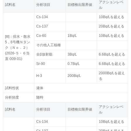
アクションレベ
試料名
分析項目
目標検出限界値
ル
Cs-134
10Bq/Lを超える
Cs-137
20Bq/Lを超える
Co-60
1Bq/L
10Bq/Lを超える
[III]：排水・散水
5，6号機Ｎタン
その他人工核種
ク（Ｎｏ．２）
(2026-５・６当
全β放射能
3Bq/L
6.6Bq/Lを超える
直-009-01)
Sr-90
0.7Bq/L
6.6Bq/Lを超える
2000Bq/Lを超え
H-3
200Bq/L
る
試料性状
液体
分析頻度
随時
アクションレベ
試料名
分析項目
目標検出限界値
ル
Cs-134
10Bq/Lを超える