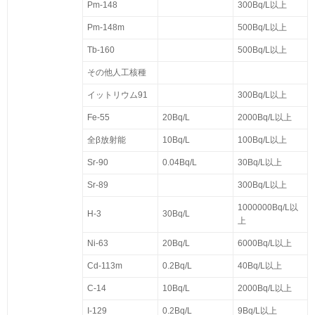
Pm-148
300Bq/L以上
Pm-148m
500Bq/L以上
Tb-160
500Bq/L以上
その他人工核種
イットリウム91
300Bq/L以上
Fe-55
20Bq/L
2000Bq/L以上
全β放射能
10Bq/L
100Bq/L以上
Sr-90
0.04Bq/L
30Bq/L以上
Sr-89
300Bq/L以上
1000000Bq/L以
H-3
30Bq/L
上
Ni-63
20Bq/L
6000Bq/L以上
Cd-113m
0.2Bq/L
40Bq/L以上
C-14
10Bq/L
2000Bq/L以上
I-129
0.2Bq/L
9Bq/L以上