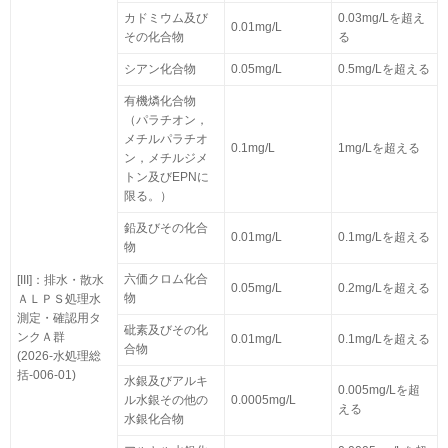
カドミウム及び
0.03mg/Lを超え
0.01mg/L
その化合物
る
シアン化合物
0.05mg/L
0.5mg/Lを超える
有機燐化合物
（パラチオン，
メチルパラチオ
0.1mg/L
1mg/Lを超える
ン，メチルジメ
トン及びEPNに
限る。）
鉛及びその化合
0.01mg/L
0.1mg/Lを超える
物
六価クロム化合
[III]：排水・散水
0.05mg/L
0.2mg/Lを超える
物
ＡＬＰＳ処理水
測定・確認用タ
砒素及びその化
ンクＡ群
0.01mg/L
0.1mg/Lを超える
合物
(2026-水処理総
括-006-01)
水銀及びアルキ
0.005mg/Lを超
ル水銀その他の
0.0005mg/L
える
水銀化合物