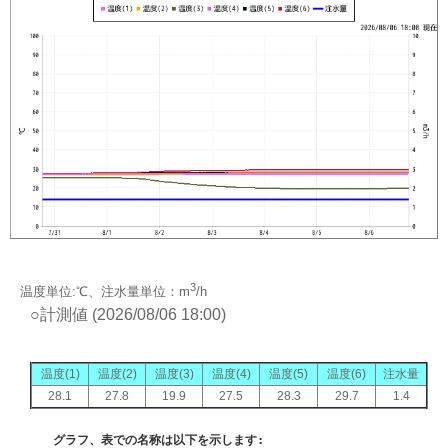
3
温度単位:℃、注水量単位：m
/h
○計測値 (2026/08/06 18:00)
温度(1)
温度(2)
温度(3)
温度(4)
温度(5)
温度(6)
注水量
28.1
27.8
19.9
27.5
28.3
29.7
1.4
    グラフ、表での名称は以下を示します:
