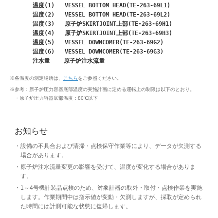
      温度(1)   VESSEL BOTTOM HEAD(TE-263-69L1)

      温度(2)   VESSEL BOTTOM HEAD(TE-263-69L2)

      温度(3)   原子炉SKIRTJOINT上部(TE-263-69H1)

      温度(4)   原子炉SKIRTJOINT上部(TE-263-69H3)

      温度(5)   VESSEL DOWNCOMER(TE-263-69G2)

      温度(6)   VESSEL DOWNCOMER(TE-263-69G3)

※
各温度の測定場所は、
こちら
をご参照ください。
※
参考：原子炉圧力容器底部温度の実施計画に定める運転上の制限は以下のとおり。
・原子炉圧力容器底部温度：80℃以下
お知らせ
設備の不具合および清掃・点検保守作業等により、データが欠測する
場合があります。
原子炉注水流量変更の影響を受けて、温度が変化する場合がありま
す。
1～4号機計装品点検のため、対象計器の取外・取付・点検作業を実施
します。作業期間中は指示値が変動・欠測しますが、採取が定められ
た時間には計測可能な状態に復帰します。