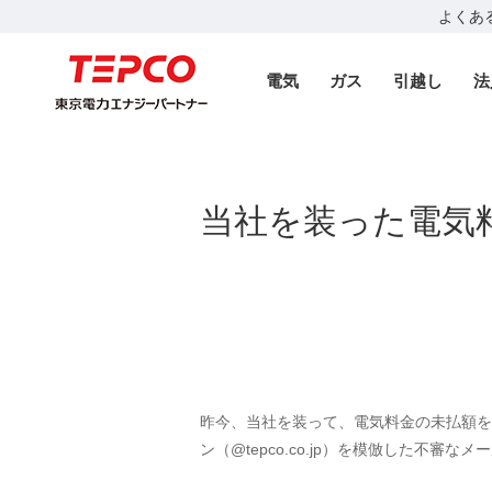
よくあ
電気
ガス
引越し
法
当社を装った電気
昨今、当社を装って、電気料金の未払額を
ン（@tepco.co.jp）を模倣した不審