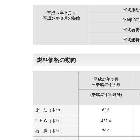
平均原油
平成27年６月～
平成27年８月の実績
平均LN
平均石炭
平均燃料
燃料価格の動向
平成27年５月
～平成27年７月
(平成27年10月分)
原 油（＄/ｂ）
62.6
ＬＮＧ（＄/ｔ）
457.4
石 炭（＄/ｔ）
79.9