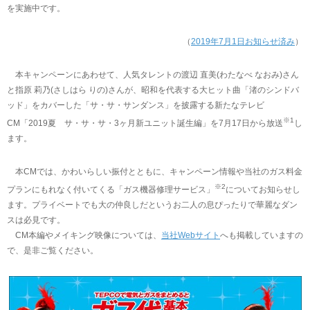
を実施中です。
（
2019年7月1日お知らせ済み
）
本キャンペーンにあわせて、人気タレントの渡辺 直美(わたなべ なおみ)さん
と指原 莉乃(さしはら りの)さんが、昭和を代表する大ヒット曲「渚のシンドバ
ッド」をカバーした「サ・サ・サンダンス」を披露する新たなテレビ
※1
CM「2019夏 サ・サ・サ・3ヶ月新ユニット誕生編」を7月17日から放送
し
ます。
本CMでは、かわいらしい振付とともに、キャンペーン情報や当社のガス料金
※2
プランにもれなく付いてくる「ガス機器修理サービス」
についてお知らせし
ます。プライベートでも大の仲良しだというお二人の息ぴったりで華麗なダン
スは必見です。
CM本編やメイキング映像については、
当社Webサイト
へも掲載していますの
で、是非ご覧ください。