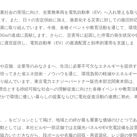
素社会の実現に向け、全業務車両を電気自動車（EV）へ入れ替える取
ます。また、日々の安定供給に加え、激甚化する災害に対しての復旧対
展に取り組んでいます。今後、各種イベントや教育活動を通じて、環境
DGsの達成に貢献します。さらに、災害等に起因した停電の発生状況や
に適宜提供し、電気自動車（EV）の最適配置と効率的運用を支援しま
や店舗、企業等のみなさまへ、生活に必要不可欠なエネルギーを提供す
培ってきた省エネ技術・ノウハウを通じ、環境負荷の軽減やエネルギー
り組んでいます。東京電力エナジーパートナー販売本部北関東本部は、
が理念とする持続可能な社会への理解促進に向けた各種イベントや教育活
豊かで環境に優しい暮らしの提案ならびに電化促進活動の連携に努め、
。」をビジョンとして掲げ、地域との絆が最も重要な価値のひとつであ
動としては、本社ビルや一部店舗では太陽光パネルやEV充電設備を設
協力いただきながら、段ボールや衣服の回収・再資源化、レジ袋の使用