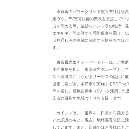
東京電力パワーグリッド熊谷支社は脱炭
組みや、EV充電設備の普及を支援してい
力を高める等、強靱なインフラの維持・発
エネルギー等に対する理解促進を図り、S
旧見通し等の停電に関連する情報を本庄市
す。
東京電力エナジーパートナーは、ご家庭
小売事業を担い、東京電力グループとして
スト削減等につながるサービスの提供に取
協定に基づき、本庄市が実施するSDGs
等を通じ、電気自動車（EV）を活用した
庄市の目指す地域づくりを支援します。
カインズは、「世界を、日常から変える
との認識のもと、現在、地球温暖化防止活
しています。また、店舗ではお客様にもご