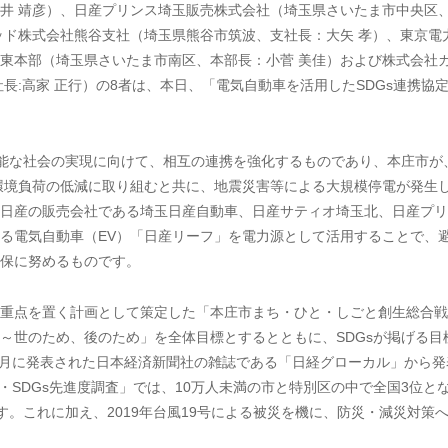
井 靖彦）、日産プリンス埼玉販売株式会社（埼玉県さいたま市中央区
ッド株式会社熊谷支社（埼玉県熊谷市筑波、支社長：大矢 孝）、東京電
東本部（埼玉県さいたま市南区、本部長：小菅 美佳）および株式会社
長:高家 正行）の8者は、本日、「電気自動車を活用したSDGs連携協
能な社会の実現に向けて、相互の連携を強化するものであり、本庄市が
環境負荷の低減に取り組むと共に、地震災害等による大規模停電が発生
日産の販売会社である埼玉日産自動車、日産サティオ埼玉北、日産プリ
る電気自動車（EV）「日産リーフ」を電力源として活用することで、
保に努めるものです。
重点を置く計画として策定した「本庄市まち・ひと・しごと創生総合戦
～世のため、後のため」を全体目標とするとともに、SDGsが掲げる目
年1月に発表された日本経済新聞社の雑誌である「日経グローカル」から発
・SDGs先進度調査」では、10万人未満の市と特別区の中で全国3位と
す。これに加え、2019年台風19号による被災を機に、防災・減災対策