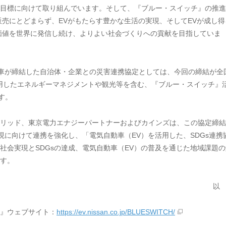
目標に向けて取り組んでいます。そして、『ブルー・スイッチ』の推進
販売にとどまらず、EVがもたらす豊かな生活の実現、そしてEVが成し得
価値を世界に発信し続け、よりよい社会づくりへの貢献を目指していま
車が締結した自治体・企業との災害連携協定としては、今回の締結が全
活用したエネルギーマネジメントや観光等を含む、『ブルー・スイッチ』
す。
リッド、東京電力エナジーパートナーおよびカインズは、この協定締結
現に向けて連携を強化し、「電気自動車（EV）を活用した、SDGs連携
社会実現とSDGsの達成、電気自動車（EV）の普及を通じた地域課題の
す。
以
』ウェブサイト：
https://ev.nissan.co.jp/BLUESWITCH/