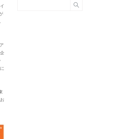
イ
が
し
ア
企
ッ
に
東
お