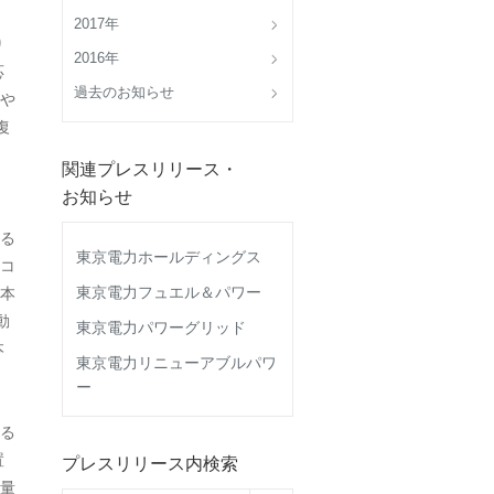
2017年
り
2016年
応
過去のお知らせ
や
復
関連プレスリリース・
お知らせ
る
東京電力ホールディングス
コ
東京電力フュエル＆パワー
本
動
東京電力パワーグリッド
本
東京電力リニューアブルパワ
ー
る
置
プレスリリース内検索
量