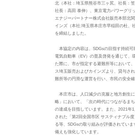
北（本社：埼玉県熊谷市三ヶ尻、社長：笠
社長：高田 泰伸）、東京電力パワーグリ
エナジーパートナー株式会社販売本部北関
インズ（本社:埼玉県本庄市早稲田の杜、社
を締結しました。
本協定の内容は、SDGsの目指す持続可
電気自動車（EV）の普及啓発を通じて、
た際に、市が指定する避難所等において、
ス埼玉販売およびカインズより、貸与され
難所等の円滑な運営を行い、市民の安全確
本庄市は、人口減少の克服と地方創生に
略」において、「次の時代につながるまち
の達成を目指しています。また、2021
された「第2回全国市区 サスティナブル度
る等、SDGsの取り組みが評価されていま
備えも強化しています。