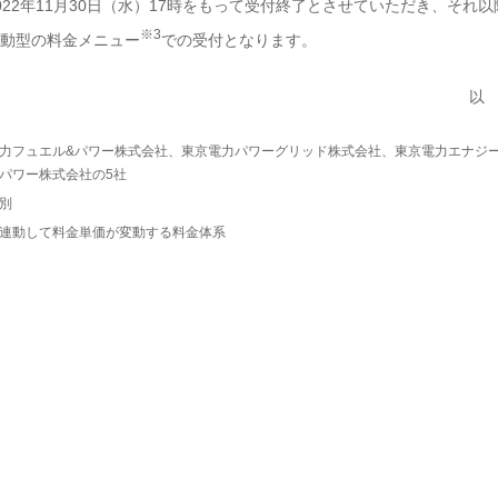
22年11月30日（水）17時をもって受付終了とさせていただき、それ以
※3
動型の料金メニュー
での受付となります。
以
力フュエル&パワー株式会社、東京電力パワーグリッド株式会社、東京電力エナジ
パワー株式会社の5社
別
連動して料金単価が変動する料金体系