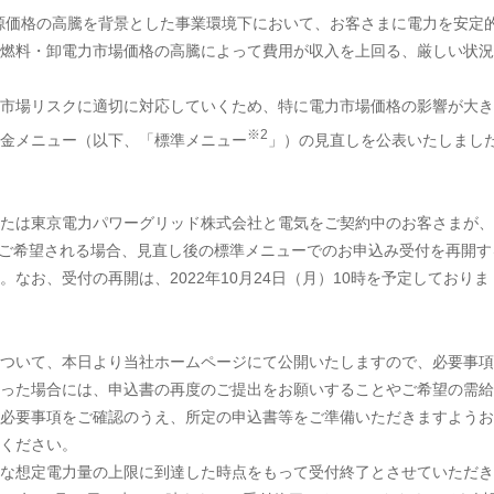
源価格の高騰を背景とした事業環境下において、お客さまに電力を安定
燃料・卸電力市場価格の高騰によって費用が収入を上回る、厳しい状況
市場リスクに適切に対応していくため、特に電力市場価格の影響が大き
※2
金メニュー（以下、「標準メニュー
」）の見直しを公表いたしまし
たは東京電力パワーグリッド株式会社と電気をご契約中のお客さまが、
えをご希望される場合、見直し後の標準メニューでのお申込み受付を再開す
なお、受付の再開は、2022年10月24日（月）10時を予定しておりま
ついて、本日より当社ホームページにて公開いたしますので、必要事項
った場合には、申込書の再度のご提出をお願いすることやご希望の需給
必要事項をご確認のうえ、所定の申込書等をご準備いただきますようお
ください。
な想定電力量の上限に到達した時点をもって受付終了とさせていただき