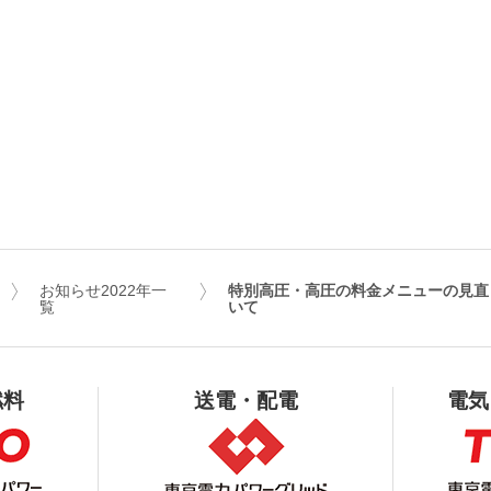
お知らせ2022年一
特別高圧・高圧の料金メニューの見直
覧
いて
燃料
送電・配電
電気