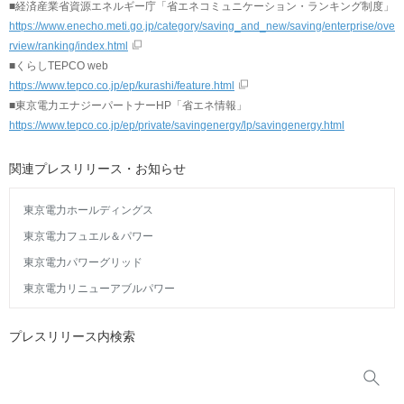
■経済産業省資源エネルギー庁「省エネコミュニケーション・ランキング制度」
https://www.enecho.meti.go.jp/category/saving_and_new/saving/enterprise/ove
rview/ranking/index.html
■くらしTEPCO web
https://www.tepco.co.jp/ep/kurashi/feature.html
■東京電力エナジーパートナーHP「省エネ情報」
https://www.tepco.co.jp/ep/private/savingenergy/lp/savingenergy.html
関連プレスリリース・お知らせ
東京電力ホールディングス
東京電力フュエル＆パワー
東京電力パワーグリッド
東京電力リニューアブルパワー
プレスリリース内検索