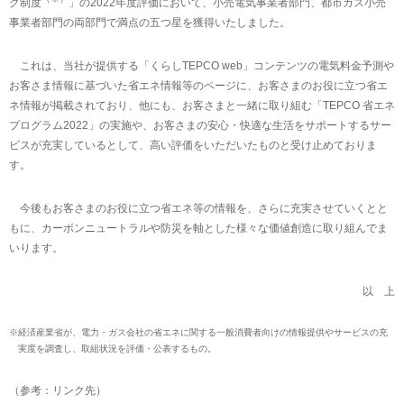
グ制度
」の2022年度評価において、小売電気事業者部門、都市ガス小売
事業者部門の両部門で満点の五つ星を獲得いたしました。
これは、当社が提供する「くらしTEPCO web」コンテンツの電気料金予測や
お客さま情報に基づいた省エネ情報等のページに、お客さまのお役に立つ省エ
ネ情報が掲載されており、他にも、お客さまと一緒に取り組む「TEPCO 省エネ
プログラム2022」の実施や、お客さまの安心・快適な生活をサポートするサー
ビスが充実しているとして、高い評価をいただいたものと受け止めておりま
す。
今後もお客さまのお役に立つ省エネ等の情報を、さらに充実させていくとと
もに、カーボンニュートラルや防災を軸とした様々な価値創造に取り組んでま
いります。
以 上
※
経済産業省が、電力・ガス会社の省エネに関する一般消費者向けの情報提供やサービスの充
実度を調査し、取組状況を評価・公表するもの。
（参考：リンク先）