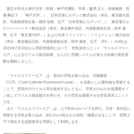
国立大学法人神戸大学（本部：神戸市灘区、学長：藤澤 正人、特命教授：長
廣 剛以下、「神戸大学」）、日本空港ビルデング株式会社（本社：東京都大田
区、代表取締役社長：横田 信秋、以下「日本空港ビルデング」）、東京電力エ
ナジーパートナー株式会社（本社：東京都中央区、代表取締役社長：秋本 展
秀、以下「東京電力EP」）および日本ファシリティ・ソリューション株式会社
（本社：東京都品川区、代表取締役社長：田中 康史、以下「JFS」）の4社は、
2021年7月18日から羽田空港内において、空気清浄ユニット「ウイルスフリー
エア」によるウイルス除去効果、ならびに空調システムの省エネ効果の実証実
験を開始しました。
「ウイルスフリーエア」は、室内の空気を取り込み、冷陰極管
「CCFL（Cold Cathode Fluorescent Lamp）」を光源とした紫外線を照射する
ことで、空気中のウイルス等を除去するとともに、空気そのものを低濃度オゾ
ン化してウイルス除去能力を持たせ、その空気を循環させる空気清浄ユニット
です。
また「ウイルスフリーエア」は、上下約4ｍのパイプを持ち、天井・床付近に
滞留する空気を取り込み、約2.2ｍの高さから排気・循環させることで、空間上
下で発生する温度差等を空調として利用します。