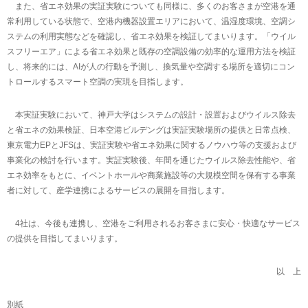
また、省エネ効果の実証実験についても同様に、多くのお客さまが空港を通
常利用している状態で、空港内機器設置エリアにおいて、温湿度環境、空調シ
ステムの利用実態などを確認し、省エネ効果を検証してまいります。「ウイル
スフリーエア」による省エネ効果と既存の空調設備の効率的な運用方法を検証
し、将来的には、AIが人の行動を予測し、換気量や空調する場所を適切にコン
トロールするスマート空調の実現を目指します。
本実証実験において、神戸大学はシステムの設計・設置およびウイルス除去
と省エネの効果検証、日本空港ビルデングは実証実験場所の提供と日常点検、
東京電力EPとJFSは、実証実験や省エネ効果に関するノウハウ等の支援および
事業化の検討を行います。実証実験後、年間を通じたウイルス除去性能や、省
エネ効率をもとに、イベントホールや商業施設等の大規模空間を保有する事業
者に対して、産学連携によるサービスの展開を目指します。
4社は、今後も連携し、空港をご利用されるお客さまに安心・快適なサービス
の提供を目指してまいります。
以 上
別紙