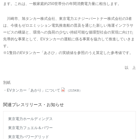
ます。これは、一般家庭約250世帯分の年間消費電力量に相当します。
川崎市、旭タンカー株式会社、東京電力エナジーパートナー株式会社の3者
は、今後もゼロエミッション電気推進船の普及を通じた新しい海運インフラサ
ービスの構築と、環境への負荷の少ない持続可能な循環型社会の実現に向けた
先導的な事業として、EVタンカーの運航に係る事業を協力して推進していきま
す。
※1隻目のEVタンカー「あさひ」の実績値を参照のうえ算定した参考値です。
以 上
別紙
EVタンカー「あかり」について
（215KB）
関連プレスリリース・お知らせ
東京電力ホールディングス
東京電力フュエル＆パワー
東京電力パワーグリッド