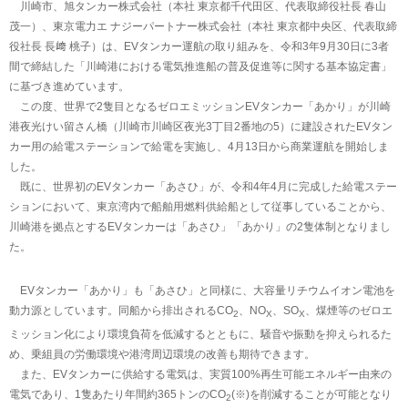
川崎市、旭タンカー株式会社（本社 東京都千代田区、代表取締役社長 春山
茂一）、東京電力エ ナジーパートナー株式会社（本社 東京都中央区、代表取締
役社長 長﨑 桃子）は、EVタンカー運航の取り組みを、令和3年9月30日に3者
間で締結した「川崎港における電気推進船の普及促進等に関する基本協定書」
に基づき進めています。
この度、世界で2隻目となるゼロエミッションEVタンカー「あかり」が川崎
港夜光けい留さん橋（川崎市川崎区夜光3丁目2番地の5）に建設されたEVタン
カー用の給電ステーションで給電を実施し、4月13日から商業運航を開始しま
した。
既に、世界初のEVタンカー「あさひ」が、令和4年4月に完成した給電ステー
ションにおいて、東京湾内で船舶用燃料供給船として従事していることから、
川崎港を拠点とするEVタンカーは「あさひ」「あかり」の2隻体制となりまし
た。
EVタンカー「あかり」も「あさひ」と同様に、大容量リチウムイオン電池を
動力源としています。同船から排出されるCO
、NO
、SO
、煤煙等のゼロエ
2
X
X
ミッション化により環境負荷を低減するとともに、騒音や振動を抑えられるた
め、乗組員の労働環境や港湾周辺環境の改善も期待できます。
また、EVタンカーに供給する電気は、実質100%再生可能エネルギー由来の
電気であり、1隻あたり年間約365トンのCO
(※)を削減することが可能となり
2