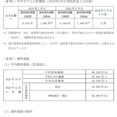
＜参考1＞平均モデルの影響額（2024年2月分電気料金との比較）
※1
従量電灯B・30A、使用電力量260kWh／月の場合で、再生可能エネルギー発電促進賦課金
（364円）、消費税等相当額を含みます。
※2
国の電気料金激変緩和措置により、910円（使用電力量260kWh×3.50円/kWh）の値引きが
含まれています。
＜参考2＞燃料価格
（1）平均燃料価格（貿易統計）
（2）燃料価格の動向