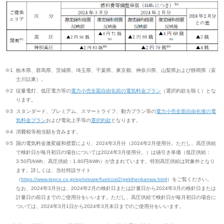
※1
栃木県、群馬県、茨城県、埼玉県、千葉県、東京都、神奈川県、山梨県および静岡県（富
士川以東）。
※2
従量電灯、低圧電力等の
電力小売全面自由化前の電気料金プラン
（選択約款を除く）とな
ります。
※3
スタンダード、プレミアム、スマートライフ、動力プラン等の
電力小売全面自由化後の電
気料金プラン
および電化上手等の
選択約款
となります。
※4
消費税等相当額を含みます。
※5
国の電気料金激変緩和措置により、2024年3月分（2024年2月使用分。ただし、高圧供給
で検針日が毎月初日の場合については2024年3月使用分。）は値引き単価（低圧供給：
3.50円/kWh、高圧供給：1.80円/kWh）が含まれています。特別高圧供給は対象外となり
ます。詳しくは、当社特設サイト
（
https://www.tepco.co.jp/ep/private/fuelcost2/gekihenkanwa.html
）をご覧ください。
なお、2024年3月分は、2024年2月の検針日または計量日から2024年3月の検針日または
計量日の前日までのご使用分をいいます。ただし、高圧供給で検針日が毎月初日の場合に
ついては、2024年3月1日から2024年3月末日までのご使用分をいいます。