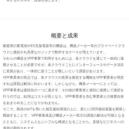
有するエネルギー資源を指します。
概要と成果
家庭用の蓄電池やEV充放電器等の機器は、機器メーカー等のプライベートクラ
ウドに接続され高度なロジックで動作するケースが増えています。
それらの機器をVPP事業で利用するためには、各クラウドを通じて一体的に連
携させることが必要ですが、各クラウドごとにインターフェースやデータ項目
に差異があり、一体的に扱うことが難しいという課題があります。
VPP事業者の視点では、各クラウドの差異を吸収する機能をVPP事業者が用意
すれば課題は解決に向かいます。しかしながら、機器メーカーにとっては、
VPP事業者は接続先の一つに過ぎず、その他の事業者と個別に連携して接続を
行うのでは、結局はコストが高くなり、VPP事業者を含む事業者との連携自体
をあきらめることになりかねません。
そこで、既存のIoTを用いた相互接続環境の上に、新たにDER接続基盤を開発し
構築することで、 VPP事業者及び機器メーカー双方の課題の解決が可能となる
とともに、システム上もシンプルな構成となることから、多様なビジネスへの
適用が期待されます。