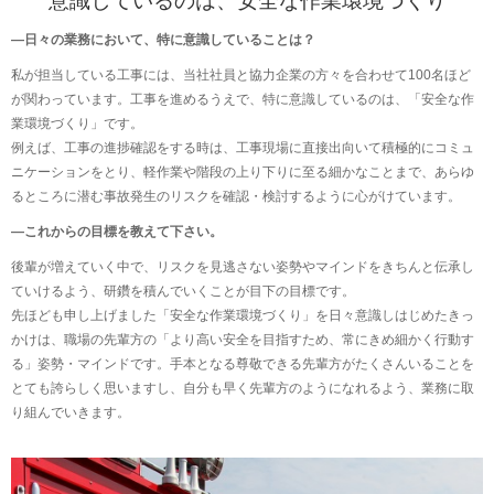
意識しているのは、安全な作業環境づくり
―日々の業務において、特に意識していることは？
私が担当している工事には、当社社員と協力企業の方々を合わせて100名ほど
が関わっています。工事を進めるうえで、特に意識しているのは、「安全な作
業環境づくり」です。
例えば、工事の進捗確認をする時は、工事現場に直接出向いて積極的にコミュ
ニケーションをとり、軽作業や階段の上り下りに至る細かなことまで、あらゆ
るところに潜む事故発生のリスクを確認・検討するように心がけています。
―これからの目標を教えて下さい。
後輩が増えていく中で、リスクを見逃さない姿勢やマインドをきちんと伝承し
ていけるよう、研鑽を積んでいくことが目下の目標です。
先ほども申し上げました「安全な作業環境づくり」を日々意識しはじめたきっ
かけは、職場の先輩方の「より高い安全を目指すため、常にきめ細かく行動す
る」姿勢・マインドです。手本となる尊敬できる先輩方がたくさんいることを
とても誇らしく思いますし、自分も早く先輩方のようになれるよう、業務に取
り組んでいきます。