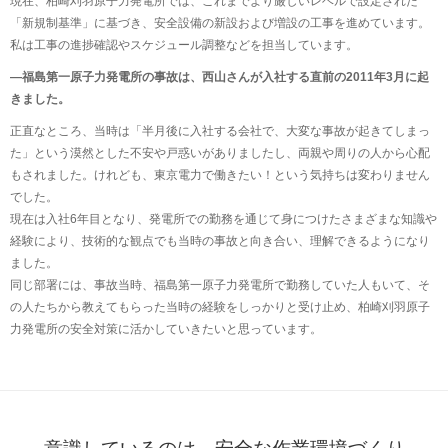
現在、柏崎刈羽原子力発電所では、これまでより厳しいレベルで設定された
「新規制基準」に基づき、安全設備の新設および増設の工事を進めています。
私は工事の進捗確認やスケジュール調整などを担当しています。
―福島第一原子力発電所の事故は、西山さんが入社する直前の2011年3月に起
きました。
正直なところ、当時は「半月後に入社する会社で、大変な事故が起きてしまっ
た」という漠然とした不安や戸惑いがありましたし、両親や周りの人から心配
もされました。けれども、東京電力で働きたい！という気持ちは変わりません
でした。
現在は入社6年目となり、発電所での勤務を通じて身につけたさまざまな知識や
経験により、技術的な観点でも当時の事故と向き合い、理解できるようになり
ました。
同じ部署には、事故当時、福島第一原子力発電所で勤務していた人もいて、そ
の人たちから教えてもらった当時の経験をしっかりと受け止め、柏崎刈羽原子
力発電所の安全対策に活かしていきたいと思っています。