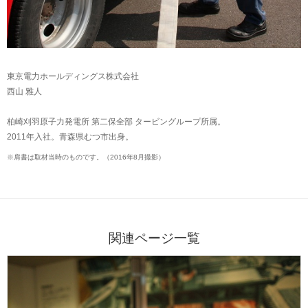
東京電力ホールディングス株式会社
西山 雅人
柏崎刈羽原子力発電所 第二保全部 タービングループ所属。
2011年入社。青森県むつ市出身。
※
肩書は取材当時のものです。（2016年8月撮影）
関連ページ一覧