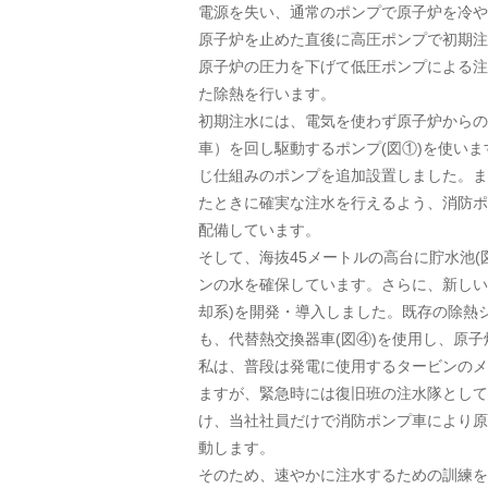
電源を失い、通常のポンプで原子炉を冷や
原子炉を止めた直後に高圧ポンプで初期注
原子炉の圧力を下げて低圧ポンプによる注
た除熱を行います。
初期注水には、電気を使わず原子炉からの
車）を回し駆動するポンプ(図①)を使い
じ仕組みのポンプを追加設置しました。ま
たときに確実な注水を行えるよう、消防ポ
配備しています。
そして、海抜45メートルの高台に貯水池(
ンの水を確保しています。さらに、新しい
却系)を開発・導入しました。既存の除熱
も、代替熱交換器車(図④)を使用し、原
私は、普段は発電に使用するタービンのメ
ますが、緊急時には復旧班の注水隊として
け、当社社員だけで消防ポンプ車により原
動します。
そのため、速やかに注水するための訓練を