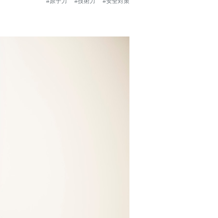
#原子力
#技術力
#安全対策