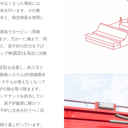
せなくなった場合には、
水を行います。その後、
水と、熱交換器を使用し
蒸気でタービン（羽根
ますが、万が一に備えて、同
た、原子炉の圧力を下げ
ンプ車(図②)を高台に分散
図③)を設置し、約２万ト
除熱システム(代替循環冷
システムが使えなくなって
子炉の熱を取り除きます。
ンテナンスを担当してい
、原子炉建屋に駆けつ
子炉に注水を行うべく活
繰り返し行っています。