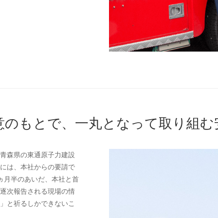
意のもとで、一丸となって取り組む
青森県の東通原子力建設
には、本社からの要請で
ヵ月半のあいだ、本社と首
逐次報告される現場の情
」と祈るしかできないこ