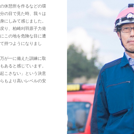
の休憩所を作るなどの環
分の目で見た時、我々は
身にしみて感じました。
戻り、柏崎刈羽原子力発
にこの地を危険な目に遭
て持つようになりまし
万が一に備えた訓練に取
もあると感じています。
起こさない」という決意
らもより高いレベルの安