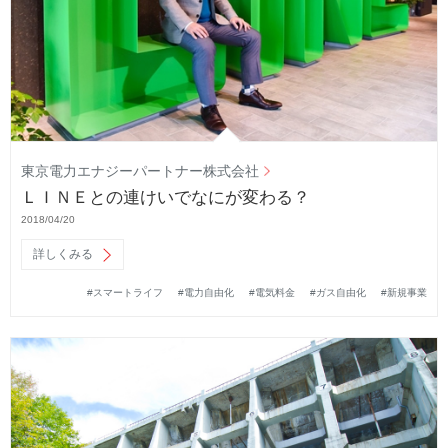
東京電力エナジーパートナー株式会社
ＬＩＮＥとの連けいでなにが変わる？
2018/04/20
詳しくみる
#スマートライフ
#電力自由化
#電気料金
#ガス自由化
#新規事業