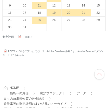
9
10
11
12
13
14
15
16
17
18
19
20
21
22
23
24
25
26
27
28
29
30
31
測定計画
（108KB）
PDFファイルをご覧いただくには、Adobe Readerが必要です。Adobe Readerのダウン
ロードはこちらから
HOME
福島への責任
廃炉プロジェクト
データ
日々の放射性物質の分析結果
線量率等の測定計画および結果のアーカイブ