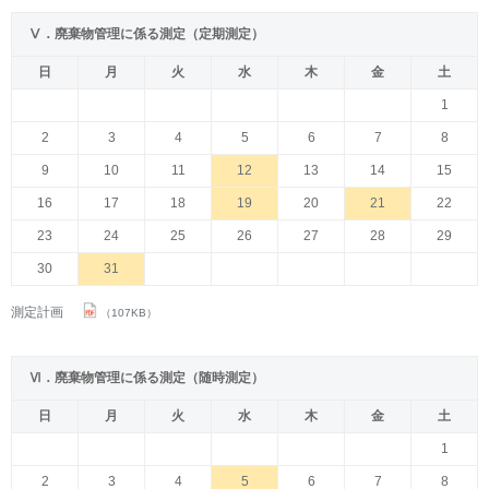
Ⅴ．廃棄物管理に係る測定（定期測定）
日
月
火
水
木
金
土
1
2
3
4
5
6
7
8
9
10
11
12
13
14
15
16
17
18
19
20
21
22
23
24
25
26
27
28
29
30
31
測定計画
（107KB）
Ⅵ．廃棄物管理に係る測定（随時測定）
日
月
火
水
木
金
土
1
2
3
4
5
6
7
8