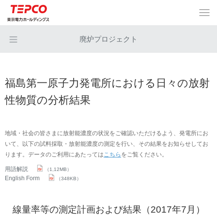
廃炉プロジェクト
福島第一原子力発電所における日々の放射
性物質の分析結果
地域・社会の皆さまに放射能濃度の状況をご確認いただけるよう、発電所にお
いて、以下の試料採取・放射能濃度の測定を行い、その結果をお知らせしてお
ります。データのご利用にあたっては
こちら
をご覧ください。
用語解説
（1,12MB）
English Form
（348KB）
線量率等の測定計画および結果（2017年7月）