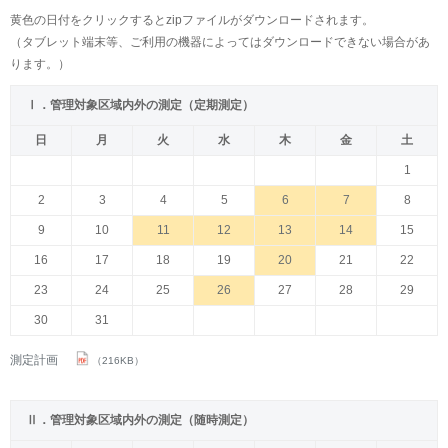
黄色の日付をクリックするとzipファイルがダウンロードされます。
（タブレット端末等、ご利用の機器によってはダウンロードできない場合があ
ります。）
Ⅰ．管理対象区域内外の測定（定期測定）
日
月
火
水
木
金
土
1
2
3
4
5
6
7
8
9
10
11
12
13
14
15
16
17
18
19
20
21
22
23
24
25
26
27
28
29
30
31
測定計画
（216KB）
Ⅱ．管理対象区域内外の測定（随時測定）