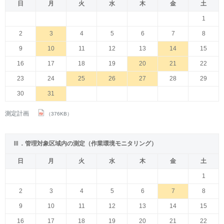
日
月
火
水
木
金
土
1
2
3
4
5
6
7
8
9
10
11
12
13
14
15
16
17
18
19
20
21
22
23
24
25
26
27
28
29
30
31
測定計画
（376KB）
Ⅲ．管理対象区域内の測定（作業環境モニタリング）
日
月
火
水
木
金
土
1
2
3
4
5
6
7
8
9
10
11
12
13
14
15
16
17
18
19
20
21
22