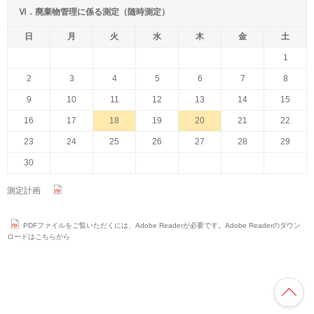
Ⅵ．廃棄物管理に係る測定（随時測定）
日
月
火
水
木
金
土
1
2
3
4
5
6
7
8
9
10
11
12
13
14
15
16
17
18
19
20
21
22
23
24
25
26
27
28
29
30
測定計画
PDFファイルをご覧いただくには、Adobe Readerが必要です。Adobe Readerのダウン
ロードはこちらから