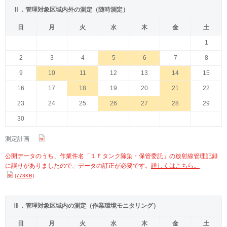
Ⅱ．管理対象区域内外の測定（随時測定）
日
月
火
水
木
金
土
1
2
3
4
5
6
7
8
9
10
11
12
13
14
15
16
17
18
19
20
21
22
23
24
25
26
27
28
29
30
測定計画
公開データのうち、作業件名「１Ｆタンク除染・保管委託」の放射線管理記録
に誤りがありましたので、データの訂正が必要です。
詳しくはこちら。
(773KB)
Ⅲ．管理対象区域内の測定（作業環境モニタリング）
日
月
火
水
木
金
土