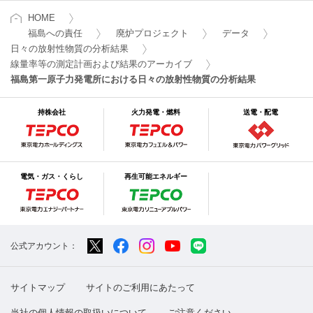
HOME
福島への責任
廃炉プロジェクト
データ
日々の放射性物質の分析結果
線量率等の測定計画および結果のアーカイブ
福島第一原子力発電所における日々の放射性物質の分析結果
持株会社
火力発電・燃料
送電・配電
電気・ガス・くらし
再生可能エネルギー
公式アカウント：
サイトマップ
サイトのご利用にあたって
当社の個人情報の取扱いについて
ご注意ください