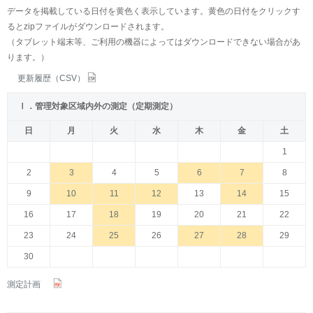
データを掲載している日付を黄色く表示しています。黄色の日付をクリックす
るとzipファイルがダウンロードされます。
（タブレット端末等、ご利用の機器によってはダウンロードできない場合があ
ります。）
更新履歴（CSV）
Ⅰ．管理対象区域内外の測定（定期測定）
日
月
火
水
木
金
土
1
2
3
4
5
6
7
8
9
10
11
12
13
14
15
16
17
18
19
20
21
22
23
24
25
26
27
28
29
30
測定計画