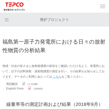
廃炉プロジェクト
福島第一原子力発電所における日々の放射
性物質の分析結果
地域・社会の皆さまに放射能濃度の状況をご確認いただけるよう、発電所にお
いて、以下の試料採取・放射能濃度の測定を行い、その結果をお知らせしてお
ります。データのご利用にあたっては
こちら
をご覧ください。
用語解説
（1.12MB）
English Form
（348KB）
線量率等の測定計画および結果（2018年9月）