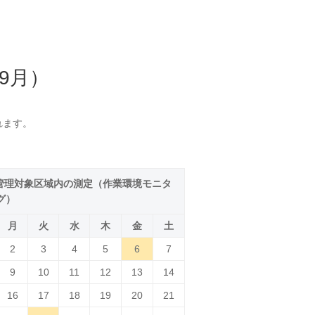
9月）
れます。
I．管理対象区域内の測定（作業環境モニタ
グ）
月
火
水
木
金
土
2
3
4
5
6
7
9
10
11
12
13
14
16
17
18
19
20
21