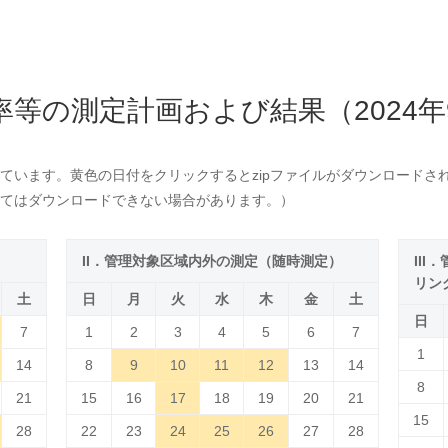
率等の測定計画および結果（2024年
ています。黄色の日付をクリックするとzipファイルがダウンロードさ
てはダウンロードできない場合があります。）
）
II．管理対象区域内外の測定（随時測定）
II
リン
土
日
月
火
水
木
金
土
日
7
1
2
3
4
5
6
7
1
14
8
9
10
11
12
13
14
8
21
15
16
17
18
19
20
21
15
28
22
23
24
25
26
27
28