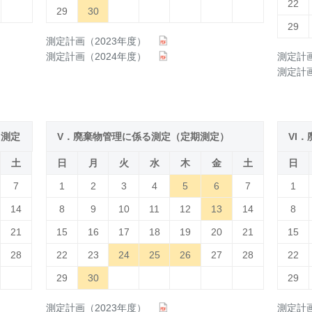
22
29
30
29
測定計画（2023年度）
測定計画（2024年度）
測定計画
測定計画
る測定
V．廃棄物管理に係る測定（定期測定）
VI
土
日
月
火
水
木
金
土
日
7
1
2
3
4
5
6
7
1
14
8
9
10
11
12
13
14
8
21
15
16
17
18
19
20
21
15
28
22
23
24
25
26
27
28
22
29
30
29
測定計画（2023年度）
測定計画