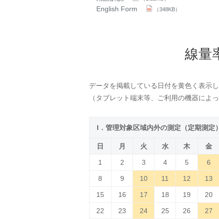
English Form
（348KB）
線量
データを掲載している日付を黄色く表示し
（タブレット端末等、ご利用の機器によっ
I．管理対象区域内外の測定（定期測定
日
月
火
水
木
金
1
2
3
4
5
6
8
9
10
11
12
13
15
16
17
18
19
20
22
23
24
25
26
27