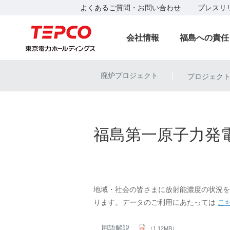
よくあるご質問・お問い合わせ
プレスリ
会社情報
福島への責任
廃炉プロジェクト
プロジェク
|
福島第一原子力発
地域・社会の皆さまに放射能濃度の状況を
ります。データのご利用にあたっては
こ
用語解説
（1.12MB）