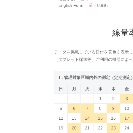
English Form
（348KB）
線量
データを掲載している日付を黄色く表示し
（タブレット端末等、ご利用の機器によっ
I．管理対象区域内外の測定（定期測定
日
月
火
水
木
金
1
2
3
5
6
7
8
9
10
12
13
14
15
16
17
19
20
21
22
23
24