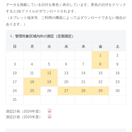
データを掲載している日付を黄色く表示しています。黄色の日付をクリック
するとzipファイルがダウンロードされます。
（タブレット端末等、ご利用の機器によってはダウンロードできない場合が
あります。）
I．管理対象区域内外の測定（定期測定）
日
月
火
水
木
金
土
1
2
3
4
5
6
7
8
9
10
11
12
13
14
15
16
17
18
19
20
21
22
23
24
25
26
27
28
29
30
31
測定計画（2024年度）
測定計画（2025年度）