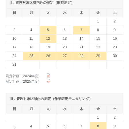
II．管理対象区域内外の測定（随時測定）
日
月
火
水
木
金
土
1
2
3
4
5
6
7
8
9
10
11
12
13
14
15
16
17
18
19
20
21
22
23
24
25
26
27
28
29
30
31
測定計画（2024年度）
測定計画（2025年度）
III．管理対象区域内の測定（作業環境モニタリング）
日
月
火
水
木
金
土
1
2
3
4
5
6
7
8
9