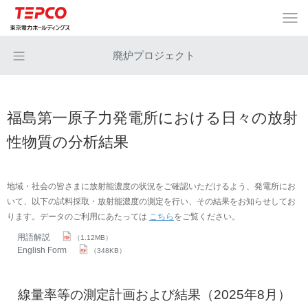
廃炉プロジェクト
福島第一原子力発電所における日々の放射
性物質の分析結果
地域・社会の皆さまに放射能濃度の状況をご確認いただけるよう、発電所にお
いて、以下の試料採取・放射能濃度の測定を行い、その結果をお知らせしてお
ります。データのご利用にあたっては
こちら
をご覧ください。
用語解説
（1.12MB）
English Form
（348KB）
線量率等の測定計画および結果（2025年8月）