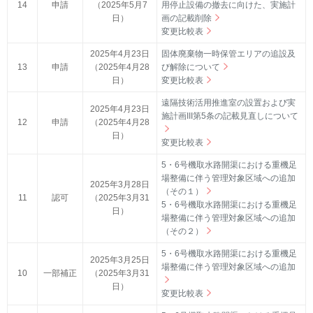
14
申請
（2025年5月7
用停止設備の撤去に向けた、実施計
日）
画の記載削除
変更比較表
2025年4月23日
固体廃棄物一時保管エリアの追設及
13
申請
（2025年4月28
び解除について
日）
変更比較表
遠隔技術活用推進室の設置および実
2025年4月23日
施計画III第5条の記載見直しについて
12
申請
（2025年4月28
日）
変更比較表
5・6号機取水路開渠における重機足
場整備に伴う管理対象区域への追加
2025年3月28日
（その１）
11
認可
（2025年3月31
5・6号機取水路開渠における重機足
日）
場整備に伴う管理対象区域への追加
（その２）
5・6号機取水路開渠における重機足
2025年3月25日
場整備に伴う管理対象区域への追加
10
一部補正
（2025年3月31
日）
変更比較表