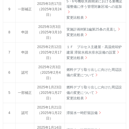
5・6号機取水路開渠における重機足
2025年3月17日
場整備に伴う管理対象区域への追加
9
一部補正
（2025年3月24
日）
変更比較表
2025年3月3日
実施計画III第1編第25条の見直し
8
申請
（2025年3月10
変更比較表
日）
2025年2月12日
１Ｆ プロセス主建屋・高温焼却炉
7
申請
（2025年2月17
建屋 滞留水残水排水設備の設置
日）
変更比較表
2025年2月3日
燃料デブリ取り出しに向けた周辺設
6
認可
（2025年2月4
備の変更について
日）
2025年1月23日
燃料デブリ取り出しに向けた周辺設
5
一部補正
（2025年1月27
備の変更について
日）
変更比較表
2025年1月21日
4
認可
（2025年1月22
滞留水一時貯留設備
日）
2025年1月14日