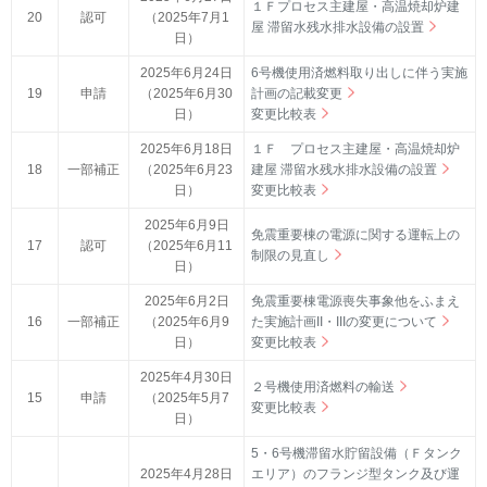
１Ｆプロセス主建屋・高温焼却炉建
20
認可
（2025年7月1
屋 滞留水残水排水設備の設置
日）
2025年6月24日
6号機使用済燃料取り出しに伴う実施
19
申請
（2025年6月30
計画の記載変更
日）
変更比較表
2025年6月18日
１Ｆ プロセス主建屋・高温焼却炉
18
一部補正
（2025年6月23
建屋 滞留水残水排水設備の設置
日）
変更比較表
2025年6月9日
免震重要棟の電源に関する運転上の
17
認可
（2025年6月11
制限の見直し
日）
2025年6月2日
免震重要棟電源喪失事象他をふまえ
16
一部補正
（2025年6月9
た実施計画II・IIIの変更について
日）
変更比較表
2025年4月30日
２号機使用済燃料の輸送
15
申請
（2025年5月7
変更比較表
日）
5・6号機滞留水貯留設備（Ｆタンク
2025年4月28日
エリア）のフランジ型タンク及び運