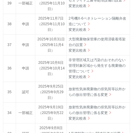
ゼオライト土嚢等処理設備の設置
39
一部補正
（2025年11月10
変更比較表
日）
2025年11月7日
2号機X-6ペネトレーション隔離弁改
38
申請
（2025年11月10
造について
日）
変更比較表
2025年10月31日
大型廃棄物保管庫の使用済吸着塔架
37
申請
（2025年11月4
台の設置
日）
変更比較表
非管理区域又は汚染のおそれのない
2025年10月6日
管理対象区域から発生する廃棄物の
36
申請
（2025年10月14
管理について
日）
変更比較表
2025年9月25日
放射性気体廃棄物の排気筒等以外か
35
認可
（2025年9月29
らの放出管理に係る変更
日）
2025年9月19日
放射性気体廃棄物の排気筒等以外か
34
一部補正
（2025年9月22
らの放出管理に係る変更
日）
変更比較表
2025年9月8日