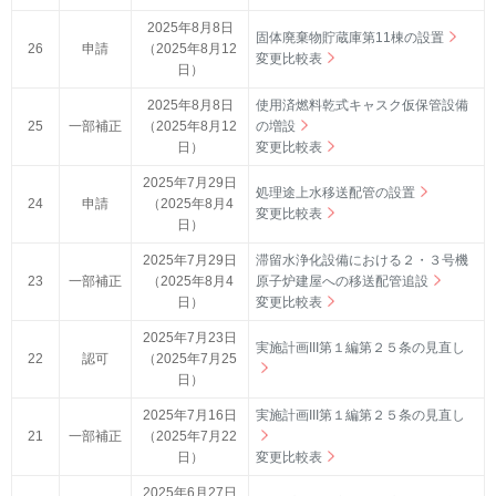
2025年8月8日
固体廃棄物貯蔵庫第11棟の設置
26
申請
（2025年8月12
変更比較表
日）
2025年8月8日
使用済燃料乾式キャスク仮保管設備
25
一部補正
（2025年8月12
の増設
日）
変更比較表
2025年7月29日
処理途上水移送配管の設置
24
申請
（2025年8月4
変更比較表
日）
2025年7月29日
滞留水浄化設備における２・３号機
23
一部補正
（2025年8月4
原子炉建屋への移送配管追設
日）
変更比較表
2025年7月23日
実施計画III第１編第２５条の見直し
22
認可
（2025年7月25
日）
2025年7月16日
実施計画III第１編第２５条の見直し
21
一部補正
（2025年7月22
日）
変更比較表
2025年6月27日