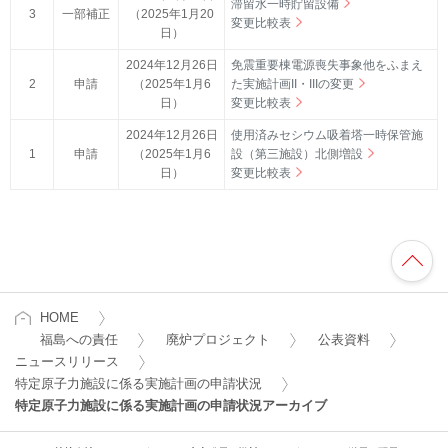
滞留水一時貯留設備
3
一部補正
（2025年1月20
変更比較表
日）
2024年12月26日
免震重要棟電源喪失事象他をふまえ
2
申請
（2025年1月6
た実施計画II・IIIの変更
日）
変更比較表
2024年12月26日
使用済みセシウム吸着塔一時保管施
1
申請
（2025年1月6
設（第三施設）北側増設
日）
変更比較表
HOME
福島への責任
廃炉プロジェクト
公表資料
ニュースリリース
特定原子力施設に係る実施計画の申請状況
特定原子力施設に係る実施計画の申請状況アーカイブ