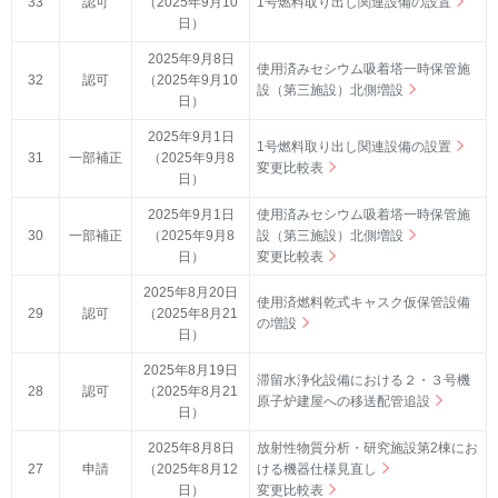
33
認可
（2025年9月10
1号燃料取り出し関連設備の設置
日）
2025年9月8日
使用済みセシウム吸着塔一時保管施
32
認可
（2025年9月10
設（第三施設）北側増設
日）
2025年9月1日
1号燃料取り出し関連設備の設置
31
一部補正
（2025年9月8
変更比較表
日）
2025年9月1日
使用済みセシウム吸着塔一時保管施
30
一部補正
（2025年9月8
設（第三施設）北側増設
日）
変更比較表
2025年8月20日
使用済燃料乾式キャスク仮保管設備
29
認可
（2025年8月21
の増設
日）
2025年8月19日
滞留水浄化設備における２・３号機
28
認可
（2025年8月21
原子炉建屋への移送配管追設
日）
2025年8月8日
放射性物質分析・研究施設第2棟にお
27
申請
（2025年8月12
ける機器仕様見直し
日）
変更比較表