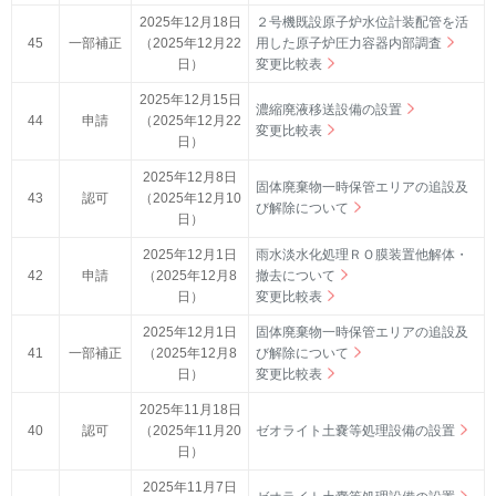
2025年12月18日
２号機既設原子炉水位計装配管を活
45
一部補正
（2025年12月22
用した原子炉圧力容器内部調査
日）
変更比較表
2025年12月15日
濃縮廃液移送設備の設置
44
申請
（2025年12月22
変更比較表
日）
2025年12月8日
固体廃棄物一時保管エリアの追設及
43
認可
（2025年12月10
び解除について
日）
2025年12月1日
雨水淡水化処理ＲＯ膜装置他解体・
42
申請
（2025年12月8
撤去について
日）
変更比較表
2025年12月1日
固体廃棄物一時保管エリアの追設及
41
一部補正
（2025年12月8
び解除について
日）
変更比較表
2025年11月18日
40
認可
（2025年11月20
ゼオライト土嚢等処理設備の設置
日）
2025年11月7日