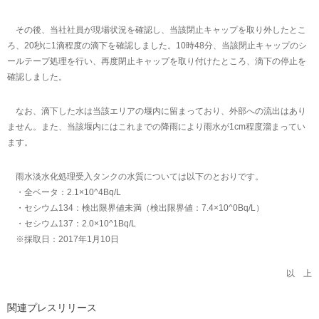
その後、当社社員が現場状況を確認し、当該閉止キャップを取り外したとこ
ろ、20秒に1滴程度の滴下を確認しました。10時48分、当該閉止キャップのシ
ールテープ処理を行い、再度閉止キャップを取り付けたところ、滴下の停止を
確認しました。
なお、滴下した水は当該エリアの堰内に留まっており、外部への流出はあり
ません。また、当該堰内にはこれまでの降雨により雨水が1cm程度溜まってい
ます。
雨水淡水化処理受入タンクの水質については以下のとおりです。
・全ベータ：2.1×10^4Bq/L
・セシウム134：検出限界値未満（検出限界値：7.4×10^0Bq/L）
・セシウム137：2.0×10^1Bq/L
※採取日：2017年1月10日
以 上
関連プレスリリース