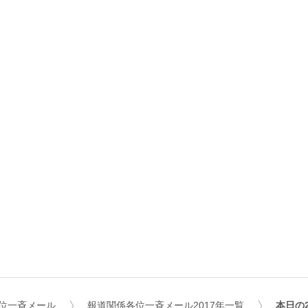
位一斉メール
報道関係各位一斉メール2017年一覧
本日の