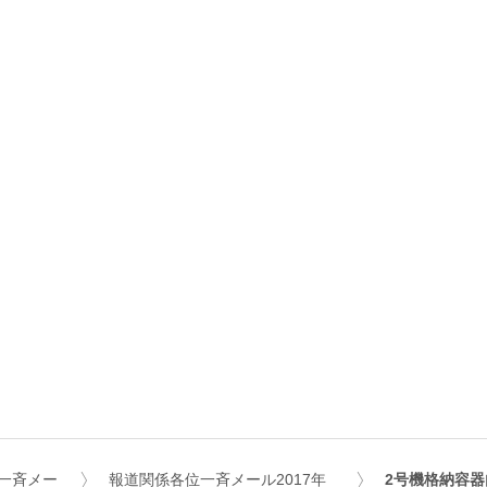
一斉メー
報道関係各位一斉メール2017年
2号機格納容