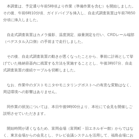
本調査は、予定通り午前5時頃より作業（準備作業を含む）を開始しました。
その後、午前6時10分頃、ガイドパイプを挿入し、自走式調査装置は午前7時50
分頃に挿入しました。
自走式調査装置はカメラ撮影、温度測定、線量測定を行い、CRDレール端部
（ペデスタル入口側）の手前まで走行しました。
その後、自走式調査装置の動きが悪くなったことから、事前に計画として挙
げていた格納容器内に残置する方法を実施することとし、午後3時07分、自走
式調査装置の接続ケーブルを切断しました。
なお、作業中のダストモニタやモニタリングポストへの有意な変動はなく、
周辺環境への影響はありません。
同作業の状況については、本日午後9時00分より、本社にて会見を開催しご
説明させていただきます。
開始時間が遅くなるため、富岡会場（富岡町・旧エネルギー館）からではな
く、東京会場からの会見とし、テレビ会議システムを活用して、福島会場にお