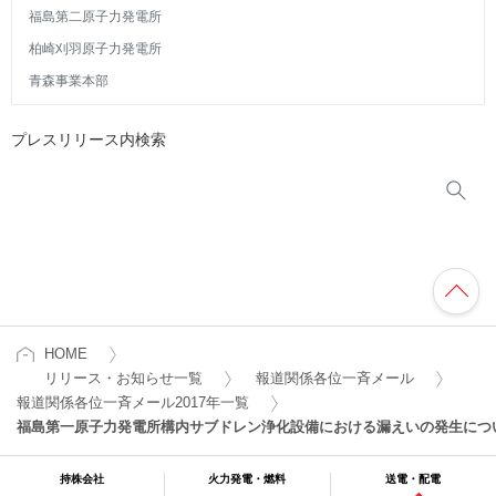
福島第二原子力発電所
柏崎刈羽原子力発電所
青森事業本部
プレスリリース内検索
HOME
リリース・お知らせ一覧
報道関係各位一斉メール
報道関係各位一斉メール2017年一覧
福島第一原子力発電所構内サブドレン浄化設備における漏えいの発生につ
持株会社
火力発電・燃料
送電・配電