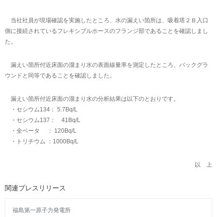
当社社員が現場確認を実施したところ、水の漏えい箇所は、吸着塔２Ｂ入口
側に接続されているフレキシブルホースのフランジ部であることを確認しまし
た。
漏えい箇所付近床面の溜まり水の表面線量率を測定したところ、バックグラ
ウンドと同等であることを確認しました。
漏えい箇所付近床面の溜まり水の分析結果は以下のとおりです。
・セシウム134： 5.7Bq/L
・セシウム137： 41Bq/L
・全ベータ ： 120Bq/L
・トリチウム ：1000Bq/L
以 上
関連プレスリリース
福島第一原子力発電所