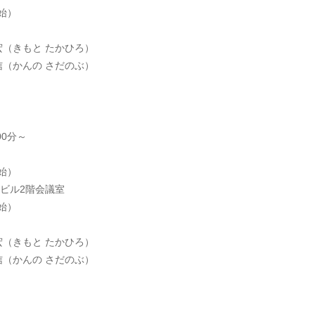
始）
（きもと たかひろ）
（かんの さだのぶ）
00分～
始）
ビル2階会議室
始）
（きもと たかひろ）
（かんの さだのぶ）