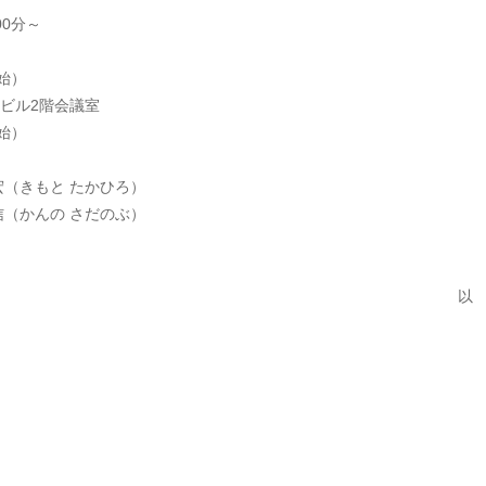
00分～
始）
ビル2階会議室
始）
（きもと たかひろ）
（かんの さだのぶ）
以