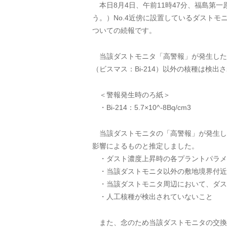
本日8月4日、午前11時47分、福島第
う。）No.4近傍に設置しているダスト
ついての続報です。
当該ダストモニタ「高警報」が発生した
（ビスマス：Bi-214）以外の核種は検出
＜警報発生時のろ紙＞
・Bi-214：5.7×10^-8Bq/cm3
当該ダストモニタの「高警報」が発生し
影響によるものと推定しました。
・ダスト濃度上昇時の各プラントパラメ
・当該ダストモニタ以外の敷地境界付近
・当該ダストモニタ周辺において、ダス
・人工核種が検出されていないこと
また、念のため当該ダストモニタの交換を