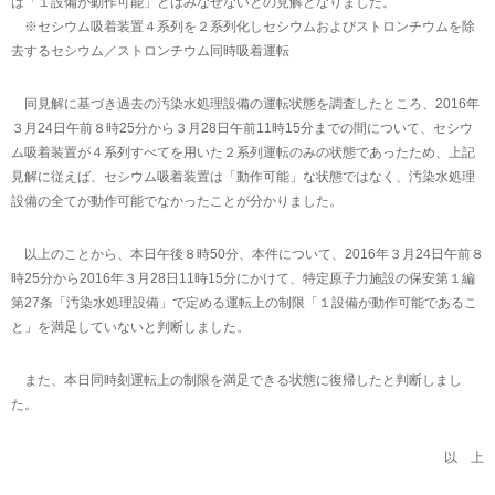
は「１設備が動作可能」とはみなせないとの見解となりました。
※セシウム吸着装置４系列を２系列化しセシウムおよびストロンチウムを除
去するセシウム／ストロンチウム同時吸着運転
同見解に基づき過去の汚染水処理設備の運転状態を調査したところ、2016年
３月24日午前８時25分から３月28日午前11時15分までの間について、セシウ
ム吸着装置が４系列すべてを用いた２系列運転のみの状態であったため、上記
見解に従えば、セシウム吸着装置は「動作可能」な状態ではなく、汚染水処理
設備の全てが動作可能でなかったことが分かりました。
以上のことから、本日午後８時50分、本件について、2016年３月24日午前８
時25分から2016年３月28日11時15分にかけて、特定原子力施設の保安第１編
第27条「汚染水処理設備」で定める運転上の制限「１設備が動作可能であるこ
と」を満足していないと判断しました。
また、本日同時刻運転上の制限を満足できる状態に復帰したと判断しまし
た。
以 上