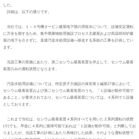
した。
詳細は、以下の通りです。
当社では、１～４号機タービン建屋地下階の滞留水について、設備安定運転
に万全を期するため、集中廃棄物処理施設プロセス主建屋および高温焼却炉建
屋の地下を介さずに、直接汚染水処理設備へ移送する系統の工事を計画してい
ます。
当該工事の実施にあたり、第二セシウム吸着装置を停止して、セシウム吸着
装置のみの運転状態となります。
汚染水処理設備については、特定原子力施設の保安第１編第27条において、
セシウム吸着装置および第二セシウム吸着装置のうち、「１設備が動作可能で
あること」が要求されており、セシウム吸着装置については、４系列で１設備
としております。
これまで当社は、セシウム吸着装置４系列すべてを用いた２系列運転の状態
(※)でも、早急に４系列に復帰可能であれば「１設備が動作可能」と判断してお
りましたが、当該工事の計画にあたり再検討した結果、そのような運転状態で