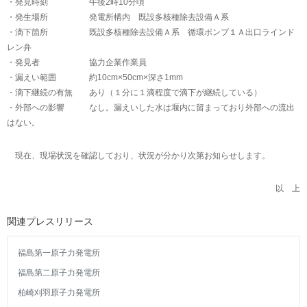
・発見時刻 午後2時10分頃
・発生場所 発電所構内 既設多核種除去設備Ａ系
・滴下箇所 既設多核種除去設備Ａ系 循環ポンプ１Ａ出口ラインド
レン弁
・発見者 協力企業作業員
・漏えい範囲 約10cm×50cm×深さ1mm
・滴下継続の有無 あり（１分に１滴程度で滴下が継続している）
・外部への影響 なし。漏えいした水は堰内に留まっており外部への流出
はない。
現在、現場状況を確認しており、状況が分かり次第お知らせします。
以 上
関連プレスリリース
福島第一原子力発電所
福島第二原子力発電所
柏崎刈羽原子力発電所