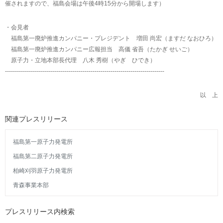
催されますので、福島会場は午後4時15分から開場します）
・会見者
福島第一廃炉推進カンパニー・プレジデント 増田 尚宏（ますだ なおひろ）
福島第一廃炉推進カンパニー広報担当 高儀 省吾（たかぎ せいご）
原子力・立地本部長代理 八木 秀樹（やぎ ひでき）
--------------------------------------------------------------------------------
以 上
関連プレスリリース
福島第一原子力発電所
福島第二原子力発電所
柏崎刈羽原子力発電所
青森事業本部
プレスリリース内検索