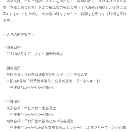
本会見は、テレビ会議システムを活用して、同時刻から、当社本社の東京会
場（本館１階会見室）および福島市の福島会場（千代田生命福島ビル２階会議
室）においても中継し、各会場の皆さまからのご質問をお受けする時間を設け
ます。
＜会見の開催案内＞
--------------------------------------------------------------------------------
・開催日時
2017年8月31日（木）午後5時45分
・開催場所
富岡会場：福島県双葉郡富岡町大字小浜字中央378
※国道6号線「双葉警察署前」交差点近傍、旧エネルギー館
（午後5時15分から受付開始）
・中継場所
東京会場：本社本館１階会見室
（午後4時45分から受付開始）
福島会場：千代田生命福島ビル２階会議室
（午後4時45分から経済産業省資源エネルギー庁によるブリーフィングが開