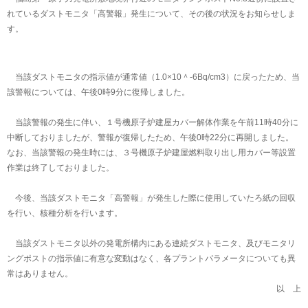
れているダストモニタ「高警報」発生について、その後の状況をお知らせしま
す。
当該ダストモニタの指示値が通常値（1.0×10＾-6Bq/cm3）に戻ったため、当
該警報については、午後0時9分に復帰しました。
当該警報の発生に伴い、１号機原子炉建屋カバー解体作業を午前11時40分に
中断しておりましたが、警報が復帰したため、午後0時22分に再開しました。
なお、当該警報の発生時には、３号機原子炉建屋燃料取り出し用カバー等設置
作業は終了しておりました。
今後、当該ダストモニタ「高警報」が発生した際に使用していたろ紙の回収
を行い、核種分析を行います。
当該ダストモニタ以外の発電所構内にある連続ダストモニタ、及びモニタリ
ングポストの指示値に有意な変動はなく、各プラントパラメータについても異
常はありません。
以 上