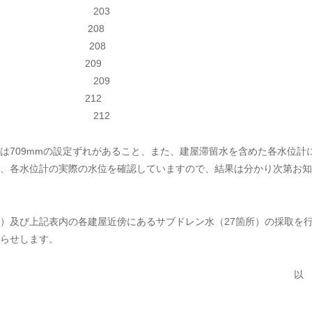
80mm 203
7mm 208
79mm 208
0mm 209
06mm 209
9mm 212
12mm 212
709mmの設定ずれがあること、また、建屋滞留水を含めた各水位計
、各水位計の実際の水位を確認していますので、結果は分かり次第お知
）及び上記表内の各建屋近傍にあるサブドレン水（27箇所）の採取を
らせします。
以