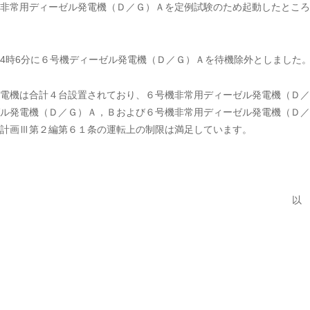
号機非常用ディーゼル発電機（Ｄ／Ｇ）Ａを定例試験のため起動したとこ
4時6分に６号機ディーゼル発電機（Ｄ／Ｇ）Ａを待機除外としました
電機は合計４台設置されており、６号機非常用ディーゼル発電機（Ｄ／
ル発電機（Ｄ／Ｇ）Ａ，Ｂおよび６号機非常用ディーゼル発電機（Ｄ／
計画Ⅲ第２編第６１条の運転上の制限は満足しています。
以