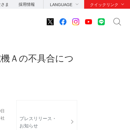
なさま
採用情報
LANGUAGE
クイックリンク
電機Ａの不具合につ
0日
会社
プレスリリース・
お知らせ