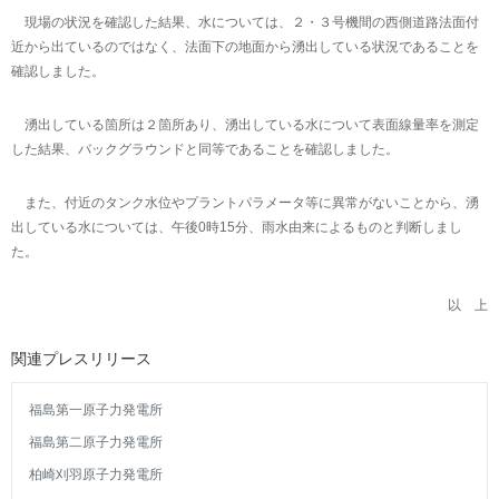
現場の状況を確認した結果、水については、２・３号機間の西側道路法面付
近から出ているのではなく、法面下の地面から湧出している状況であることを
確認しました。
湧出している箇所は２箇所あり、湧出している水について表面線量率を測定
した結果、バックグラウンドと同等であることを確認しました。
また、付近のタンク水位やプラントパラメータ等に異常がないことから、湧
出している水については、午後0時15分、雨水由来によるものと判断しまし
た。
以 上
関連プレスリリース
福島第一原子力発電所
福島第二原子力発電所
柏崎刈羽原子力発電所