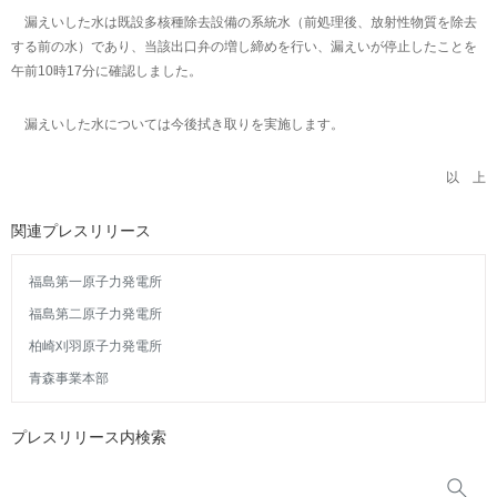
漏えいした水は既設多核種除去設備の系統水（前処理後、放射性物質を除去
する前の水）であり、当該出口弁の増し締めを行い、漏えいが停止したことを
午前10時17分に確認しました。
漏えいした水については今後拭き取りを実施します。
以 上
関連プレスリリース
福島第一原子力発電所
福島第二原子力発電所
柏崎刈羽原子力発電所
青森事業本部
プレスリリース内検索