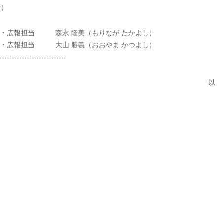
）
・広報担当 森永 隆美（もりなが たかよし）
報担当 大山 勝義（おおやま かつよし）
---------------------------
以