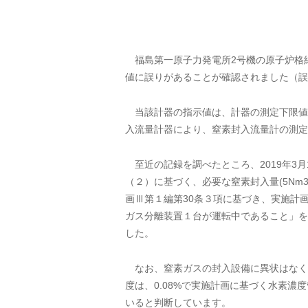
福島第一原子力発電所2号機の原子炉格
値に誤りがあることが確認されました（誤：5N
当該計器の指示値は、計器の測定下限値を
入流量計器により、窒素封入流量計の測定
至近の記録を調べたところ、2019年3月1
（２）に基づく、必要な窒素封入量(5Nm
画Ⅲ第１編第30条３項に基づき、実施計
ガス分離装置１台が運転中であること」を
した。
なお、窒素ガスの封入設備に異状はなく運
度は、0.08%で実施計画に基づく水素濃
いると判断しています。