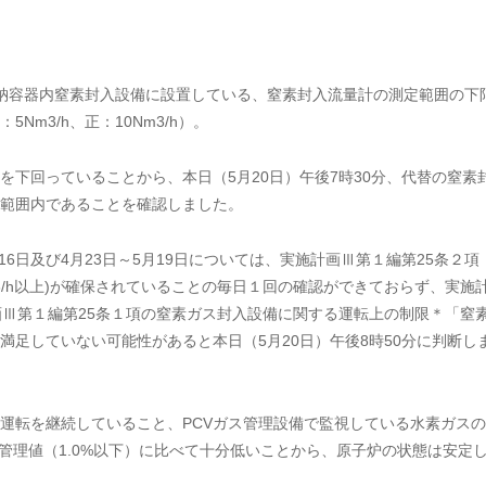
納容器内窒素封入設備に設置している、窒素封入流量計の測定範囲の下
m3/h、正：10Nm3/h）。
下回っていることから、本日（5月20日）午後7時30分、代替の窒素
範囲内であることを確認しました。
6日及び4月23日～5月19日については、実施計画Ⅲ第１編第25条２項
3/h以上)が確保されていることの毎日１回の確認ができておらず、実施
画Ⅲ第１編第25条１項の窒素ガス封入設備に関する運転上の制限＊「窒
満足していない可能性があると本日（5月20日）午後8時50分に判断し
転を継続していること、PCVガス管理設備で監視している水素ガスの
度管理値（1.0%以下）に比べて十分低いことから、原子炉の状態は安定