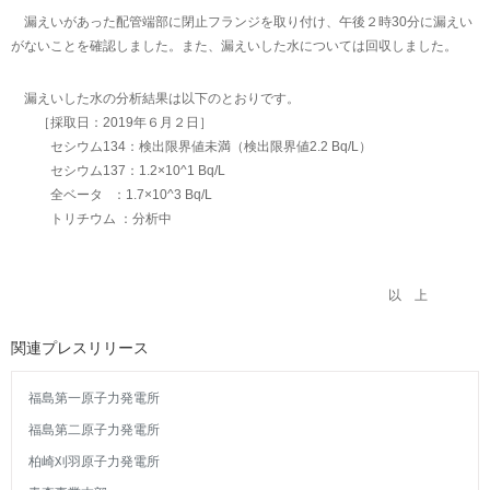
漏えいがあった配管端部に閉止フランジを取り付け、午後２時30分に漏えい
がないことを確認しました。また、漏えいした水については回収しました。
漏えいした水の分析結果は以下のとおりです。
［採取日：2019年６月２日］
セシウム134：検出限界値未満（検出限界値2.2 Bq/L）
セシウム137：1.2×10^1 Bq/L
全ベータ ：1.7×10^3 Bq/L
トリチウム ：分析中
以 上
関連プレスリリース
福島第一原子力発電所
福島第二原子力発電所
柏崎刈羽原子力発電所