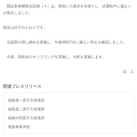
既設多核種除去設備（Ａ）は、系統にろ過水を水張りし、試運転中に漏えい
が発生しました。
状況は以下のとおりです。
当該部の増し締めを実施し、午後4時37分に漏えい停止を確認しました。
今後、系統水のサンプリングを実施し、分析を実施します。
以 上
関連プレスリリース
福島第一原子力発電所
福島第二原子力発電所
柏崎刈羽原子力発電所
青森事業本部