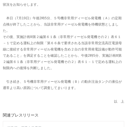
状況をお知らせします。
本日（7月19日）午後2時5分、５号機非常用ディーゼル発電機（Ａ）の定期
点検が終了したことから、当該非常用ディーゼル発電機を待機状態としまし
た。
その後、実施計画III第２編第６１条（非常用ディーゼル発電機その２）表６１
－１で定める運転上の制限「第６６条で要求される当該非常用交流高圧電源母
線に接続する非常用ディーゼル発電機を含め２台の非常用発電設備が動作可能
であること」を満足することを確認したことから、午後2時5分、実施計画III第
２編第６１条（非常用ディーゼル発電機その２）表６１－１で定める運転上の
制限内への復帰を判断しました。
引き続き、５号機非常用ディーゼル発電機（Ｂ）の動弁注油タンクの液位が
通常より高い原因について調査してまいります。
以 上
関連プレスリリース