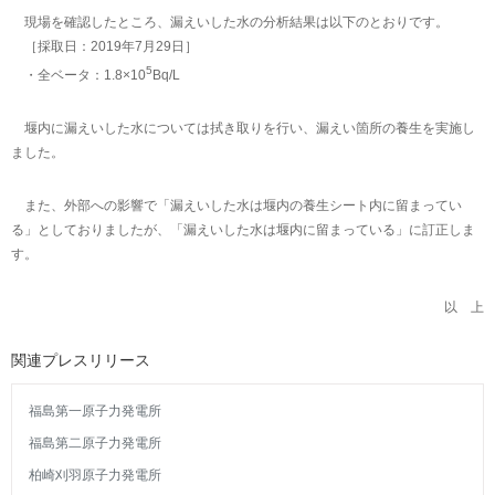
現場を確認したところ、漏えいした水の分析結果は以下のとおりです。
［採取日：2019年7月29日］
5
・全ベータ：1.8×10
Bq/L
堰内に漏えいした水については拭き取りを行い、漏えい箇所の養生を実施し
ました。
また、外部への影響で「漏えいした水は堰内の養生シート内に留まってい
る」としておりましたが、「漏えいした水は堰内に留まっている」に訂正しま
す。
以 上
関連プレスリリース
福島第一原子力発電所
福島第二原子力発電所
柏崎刈羽原子力発電所