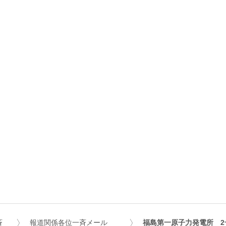
斉
報道関係各位一斉メール
福島第一原子力発電所 