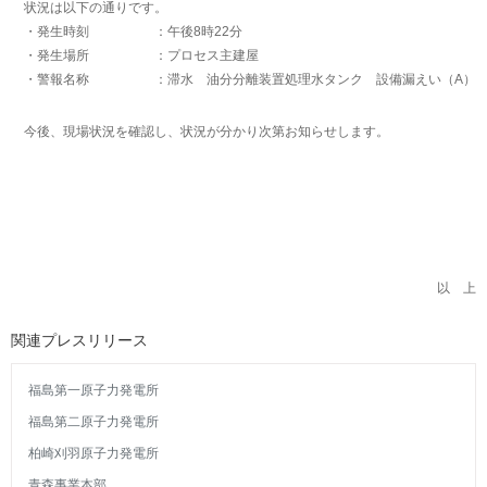
状況は以下の通りです。
・発生時刻 ：午後8時22分
・発生場所 ：プロセス主建屋
・警報名称 ：滞水 油分分離装置処理水タンク 設備漏えい（A）
今後、現場状況を確認し、状況が分かり次第お知らせします。
以 上
関連プレスリリース
福島第一原子力発電所
福島第二原子力発電所
柏崎刈羽原子力発電所
青森事業本部