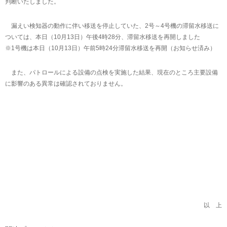
判断いたしました。
漏えい検知器の動作に伴い移送を停止していた、2号～4号機の滞留水移送に
ついては、本日（10月13日）午後4時28分、滞留水移送を再開しました
※1号機は本日（10月13日）午前5時24分滞留水移送を再開（お知らせ済み）
また、パトロールによる設備の点検を実施した結果、現在のところ主要設備
に影響のある異常は確認されておりません。
以 上