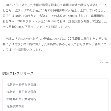
10月25日に発生した大雨の影響を勘案して建屋滞留水の状況を確認していた
ところ、当該エリアの水位が10月25日午後9時30分頃より上昇していること、
同日午後10時24分時点で、当該エリアの水位が168mmに対して、建屋周辺に
あるＮｏ．204サブドレン水位が568mmであり、計器誤差を考慮して設定した
水位差400mmを下回っていることを確認しました。
当該エリアの水位が上昇した理由については、10月25日に発生した大雨の影
響により雨水が建屋内に流入した可能性があると考えておりますが、詳細につ
いては、今後調査いたします。
以 上
関連プレスリリース
福島第一原子力発電所
福島第二原子力発電所
柏崎刈羽原子力発電所
青森事業本部