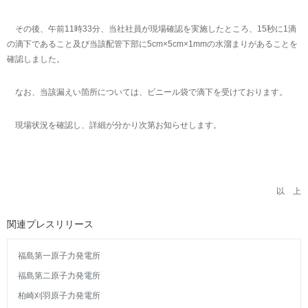
その後、午前11時33分、当社社員が現場確認を実施したところ、15秒に1滴
の滴下であること及び当該配管下部に5cm×5cm×1mmの水溜まりがあることを
確認しました。
なお、当該漏えい箇所については、ビニール袋で滴下を受けております。
現場状況を確認し、詳細が分かり次第お知らせします。
以 上
関連プレスリリース
福島第一原子力発電所
福島第二原子力発電所
柏崎刈羽原子力発電所