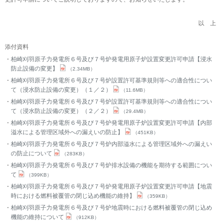
以 上
添付資料
柏崎刈羽原子力発電所６号及び７号炉発電用原子炉設置変更許可申請【浸水
防止設備の変更】
（2.34MB）
柏崎刈羽原子力発電所６号及び７号炉設置許可基準規則等への適合性につい
て（浸水防止設備の変更）（１／２）
（11.6MB）
柏崎刈羽原子力発電所６号及び７号炉設置許可基準規則等への適合性につい
て（浸水防止設備の変更）（２／２）
（29.4MB）
柏崎刈羽原子力発電所６号及び７号炉発電用原子炉設置変更許可申請【内部
溢水による管理区域外への漏えいの防止】
（451KB）
柏崎刈羽原子力発電所６号及び７号炉内部溢水による管理区域外への漏えい
の防止について
（283KB）
柏崎刈羽原子力発電所６号及び７号炉排水設備の機能を期待する範囲につい
て
（399KB）
柏崎刈羽原子力発電所６号及び７号炉発電用原子炉設置変更許可申請【地震
時における燃料被覆管の閉じ込め機能の維持】
（359KB）
柏崎刈羽原子力発電所６号及び７号炉地震時における燃料被覆管の閉じ込め
機能の維持について
（912KB）