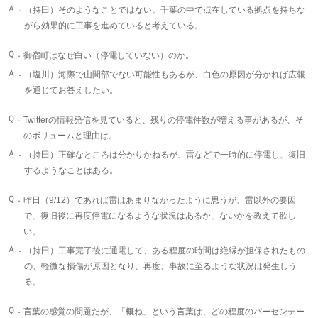
Ａ．
（持田）そのようなことではない。千葉の中で点在している拠点を持ちな
がら効果的に工事を進めていると考えている。
Ｑ．
御宿町はなぜ白い（停電していない）のか。
Ａ．
（塩川）海際で山間部でない可能性もあるが、白色の原因が分かれば広報
を通じてお答えしたい。
Ｑ．
Twitterの情報発信を見ていると、残りの停電件数が増える事があるが、そ
のボリュームと理由は。
Ａ．
（持田）正確なところは分かりかねるが、雷などで一時的に停電し、復旧
するようなことはある。
Ｑ．
昨日（9/12）であれば雷はあまりなかったように思うが、雷以外の要因
で、復旧後に再度停電になるような状況はあるか、ないかを教えて欲し
い。
Ａ．
（持田）工事完了後に通電して、ある程度の時間は絶縁が担保されたもの
の、軽微な損傷が原因となり、再度、事故に至るような状況は発生しう
る。
Ｑ．
言葉の感覚の問題だが、「概ね」という言葉は、どの程度のパーセンテー