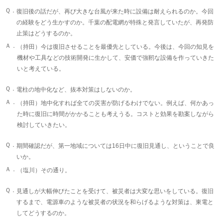
Ｑ．
復旧後の話だが、再び大きな台風が来た時に設備は耐えられるのか。今回
の経験をどう生かすのか。千葉の配電網が特殊と発言していたが、再発防
止策はどうするのか。
Ａ．
（持田）今は復旧させることを最優先としている。今後は、今回の知見を
機材や工具などの技術開発に生かして、安価で強靭な設備を作っていきた
いと考えている。
Ｑ．
電柱の地中化など、抜本対策はしないのか。
Ａ．
（持田）地中化すれば全ての災害が防げるわけでない。例えば、何かあっ
た時に復旧に時間がかかることも考えうる。コストと効果を勘案しながら
検討していきたい。
Ｑ．
期間確認だが、第一地域については16日中に復旧見通し、ということで良
いか。
Ａ．
（塩川）その通り。
Ｑ．
見通しが大幅伸びたことを受けて、被災者は大変な思いをしている。復旧
するまで、電源車のような被災者の状況を和らげるような対策は、東電と
してどうするのか。