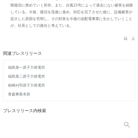
限復旧に努めていく所存。また、台風15号によって過去にない被害を経験
している。今後、復旧を迅速に進め、対応を完了させた後に、設備被害が
拡大した原因を究明し、その対策を今後の送配電事業に生かしていくこと
が、社長としての責任と考えている。
以 上
関連プレスリリース
福島第一原子力発電所
福島第二原子力発電所
柏崎刈羽原子力発電所
青森事業本部
プレスリリース内検索