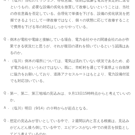
（塩川）当社のミッション、存在意義、役割は低廉な電気を安定的に送る
というもの。必要な設備の劣化を放置して改修しないということは、当社
の存在意義を否定している。合理化で単価を下げる、設備の劣化状況を把
握できるようにして一律改修ではなく、個々の状態に応じて改修すること
で費用を下げる等の対応はしっかりやっている。
Ｑ．
倒木が電柱や電線と接触している場合、電力会社やその関連会社のみが作
業できる状況だと思うが、それが復旧の遅れを招いているという認識はあ
るのか。
Ａ．
（塩川）倒木の場所については、電気は流れていない状況であるため、必
ず電力会社というわけではない。既に、市町村を通じて千葉県より自衛隊
に協力をお願いしており、道路アクセスルートはもとより、電力設備付近
でも対応頂いている。
Ｑ．
第一、第二、第三地域の見込みは、９月13日15時時点からと考えていいの
か。
Ａ．
（塩川）明日（9/14）の０時からが起点となる。
Ｑ．
想定の見込みが甘いとしている中で、２週間以内と言える根拠は。見込み
がどんどん後ろ倒している中で、エビデンスがない中での発言を技監とし
てどう考えているのか。