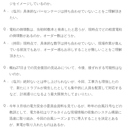
ジをイメージしているのか。
Ａ．
（塩川）具体的なパーセンテージは持ち合わせていないことをご理解頂き
たい。
Ｑ．
電柱の倒壊数は、当初80数本と発表したと思うが、現時点でどの程度電柱
の倒壊数があるのか。オーダー数はどうか。
Ａ．
（持田）現時点で、具体的な数字は持ち合わせていない。現場作業が進ん
でいる状況でもあり、オーダー感もお示しすることが難しいことをご理解
頂きたい。
Ｑ．
概ね27日までの完全復旧の見込みについて、今後、後ずれする可能性はな
いのか。
Ａ．
（塩川）絶対ないとは申し上げられないが、今回、工事力も増強したの
で、新たにトラブルが発生したとしても集中的に人員を配置して対応する
など、計画通りになるよう最大限努力してまいりたい。
Ｑ．
今年３月頃の電力安全小委員会資料を見ているが、昨年の台風21号などの
教訓として、電力各社はリアルタイムな現場情報の収集のシステム構築に
迅速に取り組み、今回の台風シーズンまでに導入することを決定とある
が、東電が取り入れたものはあるか。