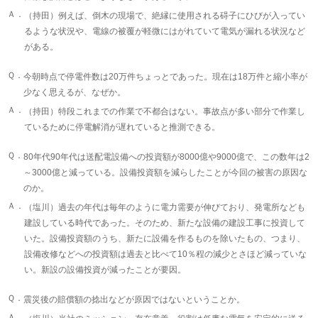
Ａ．
（持田）例えば、倒木の現場で、絶縁に使用される碍子にひびが入ってい
るような状況や、電線の被覆が軽微にはがれていて電気が漏れる状況など
がある。
Ｑ．
今朝時点で停電件数は20万件ちょっとであった。現在は18万件と縮小率が
少なく思えるが、なぜか。
Ａ．
（持田）特段これまでの作業で不都合はない。事故点が多い部分で作業し
ているために停電解消が遅れていると推測できる。
Ｑ．
80年代90年代は送配電設備への投資額が8000億や9000億で、この数年は2
～3000億と減っている。設備投資額を減らしたことが今回の被害の原因な
のか。
Ａ．
（塩川）過去の年代は毎年のように電力需要が伸びており、発電所なども
建設している時代であった。そのため、新たな設備の建設工事に投資して
いた。設備投資額のうち、新たに設備を作るものを除いたもの、つまり、
設備改修などへの投資額は過去と比べて10％程の減少とさほど減っていな
い。新設の設備投資が減ったことが要因。
Ｑ．
震災後の賠償額の捻出などが原因ではないということか。
Ａ．