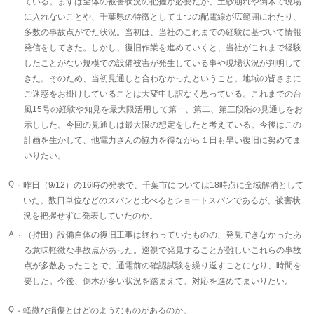
ている。まずは全体の被害状況の把握が必要だが、土砂崩れや倒木で現場
に入れないことや、千葉県の特徴として１つの配電線が広範囲にわたり、
多数の事故点がでた状況。当初は、当社のこれまでの経験に基づいて情報
発信をしてきた。しかし、復旧作業を進めていくと、当社がこれまで経験
したことがない規模での設備被害が発生している事や現場状況が判明して
きた。そのため、当初見通しと合わなかったということ。地域の皆さまに
ご迷惑をお掛けしていることは大変申し訳なく思っている。これまでの台
風15号の経験や知見を最大限活用して第一、第二、第三段階の見通しをお
示しした。今回の見通しは最大限の想定をしたと考えている。今後はこの
計画を生かして、他電力さんの協力を得ながら１日も早い復旧に努めてま
いりたい。
Ｑ．
昨日（9/12）の16時の発表で、千葉市については18時点に全域解消として
いた。数日単位などのスパンと比べるとショートスパンであるが、被害状
況を把握せずに発表していたのか。
Ａ．
（持田）設備自体の復旧工事は終わっていたものの、発見できなかったあ
る意味軽微な事故点があった。巡視で発見することが難しいこれらの事故
点が多数あったことで、通電前の確認試験を繰り返すことになり、時間を
要した。今後、倒木が多い状況を踏まえて、対応を進めてまいりたい。
Ｑ．
軽微な損傷とはどのようなものがあるのか。