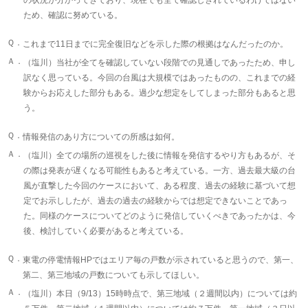
の状況が分かってきており、現在でも全て確認しきれているわけではない
ため、確認に努めている。
Ｑ．
これまで11日までに完全復旧などを示した際の根拠はなんだったのか。
Ａ．
（塩川）当社が全てを確認していない段階での見通しであったため、申し
訳なく思っている。今回の台風は大規模ではあったものの、これまでの経
験からお応えした部分もある。過少な想定をしてしまった部分もあると思
う。
Ｑ．
情報発信のあり方についての所感は如何。
Ａ．
（塩川）全ての場所の巡視をした後に情報を発信するやり方もあるが、そ
の際は発表が遅くなる可能性もあると考えている。一方、過去最大級の台
風が直撃した今回のケースにおいて、ある程度、過去の経験に基づいて想
定でお示ししたが、過去の過去の経験からでは想定できないことであっ
た。同様のケースについてどのように発信していくべきであったかは、今
後、検討していく必要があると考えている。
Ｑ．
東電の停電情報HPではエリア毎の戸数が示されていると思うので、第一、
第二、第三地域の戸数についても示してほしい。
Ａ．
（塩川）本日（9/13）15時時点で、第三地域（２週間以内）については約