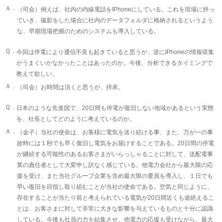
Ａ．
（司会）例えば、社内の内線電話をIPhoneにしている。これを現場に持っ
ていき、撮影をした場合に社内のデータフォルダに格納されるというよう
な、早期現場把握のためのシステムも導入している。
Ｑ．
今回は停電により通信不良も起きていると思うが、逆にIPhoneの情報収集
がうまくいかなかったことはあったのか。今後、分析できるタイミングで
教えて欲しい。
Ａ．
（司会）お時間は頂くと思うが、拝承。
Ｑ．
日本のような先進国で、20日間も停電が復旧しない地域があるという実態
を、社長としてどのように考えているのか。
Ａ．
（金子）当社の使命は、お客様に電気を送り続ける事、また、万が一の事
故時には１秒でも早く復旧し電気をお届けすることである。20日間の停電
が継続する可能性のあるお客さまがいらっしゃることに対して、送配電事
業の責任者として大変申し訳なく感じている。他電力会社から最大限の応
援を受け、また当社グループ企業を含め最大限の要員を導入し、１日でも
早い復旧を目指し取り組むことが当社の使命である。空気と同じように、
存在することが当たり前と考えられている電気が20日間近くも途絶えるこ
とは、お客さまに対して非常に大きな影響を与えているものと十分に認識
している。今後も社員の力を結集させ、他電力の応援も受けながら、最大