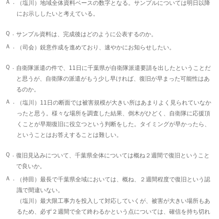
Ａ．
（塩川）地域全体資料ベースの数字となる。サンプルについては明日以降
にお示ししたいと考えている。
Ｑ．
サンプル資料は、完成後はどのように公表するのか。
Ａ．
（司会）鋭意作成を進めており、速やかにお知らせしたい。
Ｑ．
自衛隊派遣の件で、11日に千葉県が自衛隊派遣要請を出したということだ
と思うが、自衛隊の派遣がもう少し早ければ、復旧が早まった可能性はあ
るのか。
Ａ．
（塩川）11日の断面では被害規模が大きい所はあまりよく見られていなか
ったと思う。様々な場所を調査した結果、倒木がひどく、自衛隊に応援頂
くことが早期復旧に役立つという判断をした。タイミングが早かったら、
ということはお答えすることは難しい。
Ｑ．
復旧見込みについて、千葉県全体については概ね２週間で復旧ということ
で良いか。
Ａ．
（持田）最長で千葉県全域においては、概ね、２週間程度で復旧という認
識で間違いない。
（塩川）最大限工事力を投入して対応していくが、被害が大きい場所もあ
るため、必ず２週間で全て終わるかという点については、確信を持ち切れ