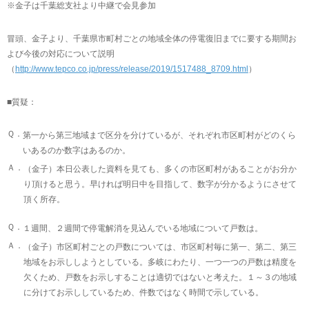
※金子は千葉総支社より中継で会見参加
冒頭、金子より、千葉県市町村ごとの地域全体の停電復旧までに要する期間お
よび今後の対応について説明
（
http://www.tepco.co.jp/press/release/2019/1517488_8709.html
）
■質疑：
Ｑ．
第一から第三地域まで区分を分けているが、それぞれ市区町村がどのくら
いあるのか数字はあるのか。
Ａ．
（金子）本日公表した資料を見ても、多くの市区町村があることがお分か
り頂けると思う。早ければ明日中を目指して、数字が分かるようにさせて
頂く所存。
Ｑ．
１週間、２週間で停電解消を見込んでいる地域について戸数は。
Ａ．
（金子）市区町村ごとの戸数については、市区町村毎に第一、第二、第三
地域をお示ししようとしている。多岐にわたり、一つ一つの戸数は精度を
欠くため、戸数をお示しすることは適切ではないと考えた。１～３の地域
に分けてお示ししているため、件数ではなく時間で示している。