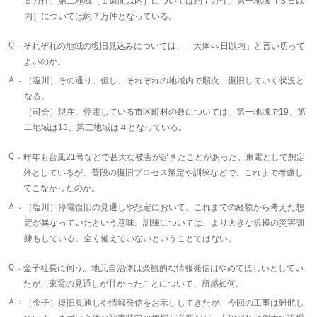
５万件、第二地域（１週間以内）については約７万件、第一地域（３日以
内）については約７万件となっている。
Ｑ．
それぞれの地域の復旧見込みについては、「大体○○日以内」と言い切って
よいのか。
Ａ．
（塩川）その通り。但し、それぞれの地域内で順次、復旧していく状況と
なる。
（司会）現在、停電している市区町村の数については、第一地域で19、第
二地域は18、第三地域は４となっている。
Ｑ．
昨年も台風21号などで甚大な被害が起きたことがあった。東電として想定
外としているが、普段の復旧プロセス策定や訓練などで、これまで考慮し
てこなかったのか。
Ａ．
（塩川）停電復旧の見通しや想定において、これまでの経験から考えた想
定が異なっていたという意味。訓練については、より大きな規模の災害訓
練もしている。全く備えていないということではない。
Ｑ．
金子社長に伺う。地元自治体は楽観的な情報発信はやめてほしいとしてい
たが、東電の見通しが甘かったことについて、所感如何。
Ａ．
（金子）復旧見通しや情報発信をお示ししてきたが、今回の工事は難航し