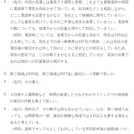
Ａ．
（塩川）今回の見通しは最長で２週間と長期。これまでも避難場所や病院
に電源車で電気を供給させて頂いている。自治体などとも相談しながら、
どこに電源車を設置するかなど、当社として積極的に関与していきたい。
少しでも被害を受けている方のご不便な状況を改善していきたい。電源車
の数についても、他電力からの応援も増やして対応していきたい。
（持田）電源車については、他電力からの応援も含めて、現在は330台以
上を有している。現在までの述べ稼働率は197台の実績。これは当社の送
電設備が復旧すれば外して別のところに回すなどの対応をしているため。
現在の想定では、この台数でまかなえると想定しているが、追加が必要で
あれば他社への応援要請も検討する。
Ｑ．
第二地域は9/20迄、第三地域は9/27迄に復旧という理解で良いか。
Ａ．
（塩川）その通り。
Ｑ．
３日後や１週間後など、時間が経過したそれぞれのタイミングでの地域毎
の復旧の件数を教えて欲しい。
Ａ．
（塩川）現時点で、その数字は持ち合わせていない。なお、第一地域であ
っても、山間部等の一部、復旧が困難な地域では３日以上を要する場合も
あると考えている。
（持田）資料でサンプルとしてお示ししている市区町村毎の規模感につい