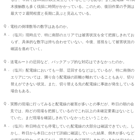
木接触数も多く伐採に時間がかかっている。このため、復旧作業の予測は
最大で２週間程度と長期に及ぶと見込んでいる。
Ｑ．
電柱の倒壊数等の数字はあるのか。
Ａ．
（塩川）現時点で、特に南部のエリアでは被害状況を全て把握しきれてお
らず、具体的な数字は持ち合わせていない。今後、巡視をして被害状況の
確認を進めていく。
Ｑ．
送電ルートの迂回など、バックアップ的な対応はできなかったのか。
Ａ．
（塩川）配電線においても一部、迂回するなどはしているが、特に南側の
エリアについては、隣り合う配電線の距離が離れていることもあり、切り
替えができない状況。また、切り替える先の配電線に事故が発生している
場合もある。
Ｑ．
実際の現場に行ってみると配電線の被害が多いとの事だが、昨日の朝の会
見では、殆どの現場を把握しているのでこれ以上の未確定要素はないとし
ていた。まだ現場を確認しきれていなかったということか。
Ａ．
（塩川）昨日時点でも停電していた配電線の大部分は確認できていた。し
かし、昨日から本日にかけて詳細に確認していった結果、倒木が多いなど