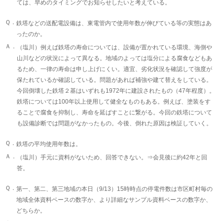
ては、早めのタイミングでお知らせしたいと考えている。
Ｑ．
鉄塔などの送配電設備は、東電管内で使用年数が伸びている等の実態はあ
ったのか。
Ａ．
（塩川）例えば鉄塔の寿命については、設備が置かれている環境、海側や
山川などの状況によって異なる。地域のよっては塩分による腐食などもあ
るため、一律の寿命は申し上げにくい。適宜、劣化状況を確認して強度が
保たれているか確認している。問題があれば補強や建て替えをしている。
今回倒壊した鉄塔２基はいずれも1972年に建設されたもの（47年程度）。
鉄塔については100年以上使用して健全なものもある。例えば、塗装をす
ることで腐食を抑制し、寿命を延ばすことに繋がる。今回の鉄塔について
も設備診断では問題がなかったもの。今後、倒れた原因は検証していく。
Ｑ．
鉄塔の平均使用年数は。
Ａ．
（塩川）手元に資料がないため、回答できない。⇒会見後に約42年と回
答。
Ｑ．
第一、第二、第三地域の本日（9/13）15時時点の停電件数は市区町村毎の
地域全体資料ベースの数字か、より詳細なサンプル資料ベースの数字か、
どちらか。