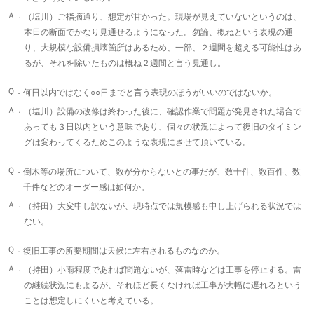
Ａ．
（塩川）ご指摘通り、想定が甘かった。現場が見えていないというのは、
本日の断面でかなり見通せるようになった。勿論、概ねという表現の通
り、大規模な設備損壊箇所はあるため、一部、２週間を超える可能性はあ
るが、それを除いたものは概ね２週間と言う見通し。
Ｑ．
何日以内ではなく○○日までと言う表現のほうがいいのではないか。
Ａ．
（塩川）設備の改修は終わった後に、確認作業で問題が発見された場合で
あっても３日以内という意味であり、個々の状況によって復旧のタイミン
グは変わってくるためこのような表現にさせて頂いている。
Ｑ．
倒木等の場所について、数が分からないとの事だが、数十件、数百件、数
千件などのオーダー感は如何か。
Ａ．
（持田）大変申し訳ないが、現時点では規模感も申し上げられる状況では
ない。
Ｑ．
復旧工事の所要期間は天候に左右されるものなのか。
Ａ．
（持田）小雨程度であれば問題ないが、落雷時などは工事を停止する。雷
の継続状況にもよるが、それほど長くなければ工事が大幅に遅れるという
ことは想定しにくいと考えている。