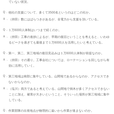
ていない状況。
Ｑ．
他社の支援について、多くて3500名というのはどこの社か。
Ａ．
（持田）数にはばらつきがあるが、全電力から支援を頂いている。
Ｑ．
１万6000人体制はいつまで続くのか。
Ａ．
（持田）工事の進捗によるが、早期の復旧ということを考えると、いわゆ
るピークを過ぎても最後まで１万6000人を活用したいと考えている。
Ｑ．
第一、第二、第三地域の復旧見込みは１万6000人体制が前提なのか。
Ａ．
（持田）その通り。工事会社については、ローテーションを回しながら有
効に活用していく。
Ｑ．
第三地域は南部に集中している。山間地であるからなのか、アクセスでき
ないからなのか。
Ａ．
（塩川）両方であると考えている。山間地で倒木が多くアクセスできない
ことに加え、被害が大きいということ。そういった場所が第三地域に集中
している。
Ｑ．
作業部隊の出発地点が物理的に遠いから作業が進まないのか。