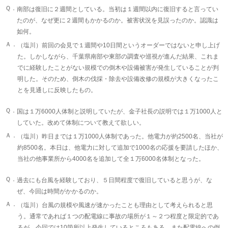
Ｑ．
南部は復旧に２週間としている。当初は１週間以内に復旧すると言ってい
たのが、なぜ更に２週間もかかるのか。被害状況を見誤ったのか。認識は
如何。
Ａ．
（塩川）前回の会見で１週間や10日間というオーダーではないと申し上げ
た。しかしながら、千葉県南部や東部の調査や巡視が進んだ結果、これま
でに経験したことがない規模での倒木や設備被害が発生していることが判
明した。そのため、倒木の伐採・除去や設備改修の規模が大きくなったこ
とを見通しに反映したもの。
Ｑ．
国は１万6000人体制と説明していたが、金子社長の説明では１万1000人と
していた。改めて体制について教えて欲しい。
Ａ．
（塩川）昨日までは１万1000人体制であった。他電力が約2500名、当社が
約8500名。本日は、他電力に対して追加で1000名の応援を要請したほか、
当社の他事業所から4000名を追加して全１万6000名体制となった。
Ｑ．
過去にも台風を経験しており、５日間程度で復旧していると思うが、な
ぜ、今回は時間がかかるのか。
Ａ．
（塩川）台風の規模や風速が速かったことも理由として考えられると思
う。通常であれば１つの配電線に事故の場所が１～２つ程度と限定的であ
るが、今回では10箇所以上発生しているところもある。また配電線への倒