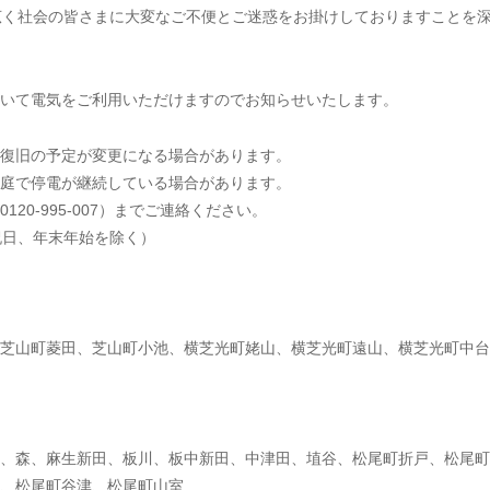
広く社会の皆さまに大変なご不便とご迷惑をお掛けしておりますことを
において電気をご利用いただけますのでお知らせいたします。
復旧の予定が変更になる場合があります。
庭で停電が継続している場合があります。
20-995-007）までご連絡ください。
祝日、年末年始を除く）
芝山町菱田、芝山町小池、横芝光町姥山、横芝光町遠山、横芝光町中台
、森、麻生新田、板川、板中新田、中津田、埴谷、松尾町折戸、松尾町
、松尾町谷津、松尾町山室