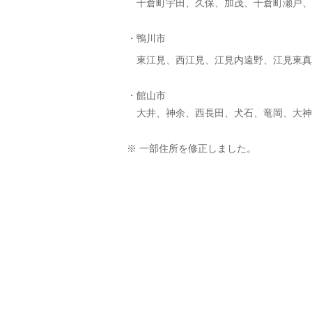
千倉町宇田、久保、加茂、千倉町瀬戸、
・鴨川市
東江見、西江見、江見内遠野、江見東真
・館山市
大井、神余、西長田、犬石、竜岡、大神
※ 一部住所を修正しました。