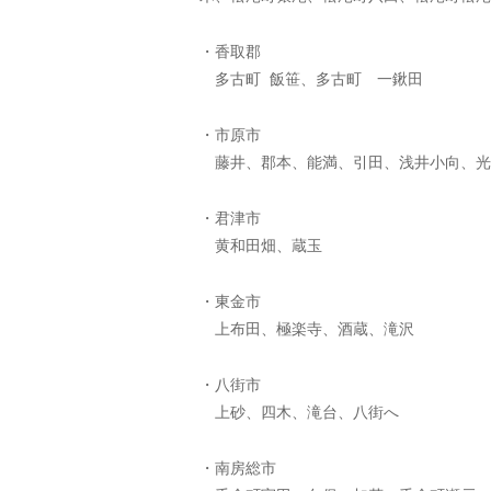
・香取郡
多古町 飯笹、多古町 一鍬田
・市原市
藤井、郡本、能満、引田、浅井小向、光
・君津市
黄和田畑、蔵玉
・東金市
上布田、極楽寺、酒蔵、滝沢
・八街市
上砂、四木、滝台、八街へ
・南房総市