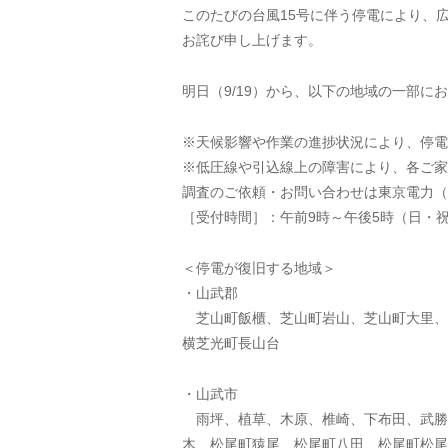
このたびの台風15号に伴う停電により、
お詫び申し上げます。
明日（9/19）から、以下の地域の一部
※天候影響や作業の進捗状況により、停電
※低圧線や引込線上の障害により、各ご家
調査のご依頼・お問い合わせは東京電力（01
［受付時間］：午前9時～午後5時（日・
＜停電が復旧する地域＞
・山武郡
芝山町飯櫃、芝山町岩山、芝山町大里、
横芝光町長山台
・山武市
雨坪、植草、木原、椎崎、下布田、武勝
木、松尾町猿尾、松尾町八田、松尾町松尾