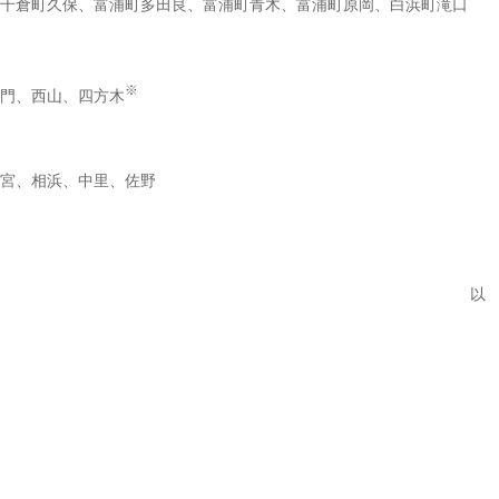
千倉町久保、富浦町多田良、富浦町青木、富浦町原岡、白浜町滝口
※
門、西山、四方木
宮、相浜、中里、佐野
以